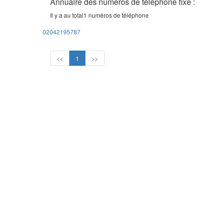
Annuaire des numéros de téléphone fixe :
Il y a au total
1
numéros de téléphone
02042195787
<<
1
>>