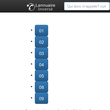
01
02
03
04
05
08
09