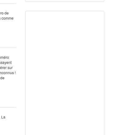
éro de
ons comme
numéro
ssayent
nérer sur
 inconnus !
 de
. La