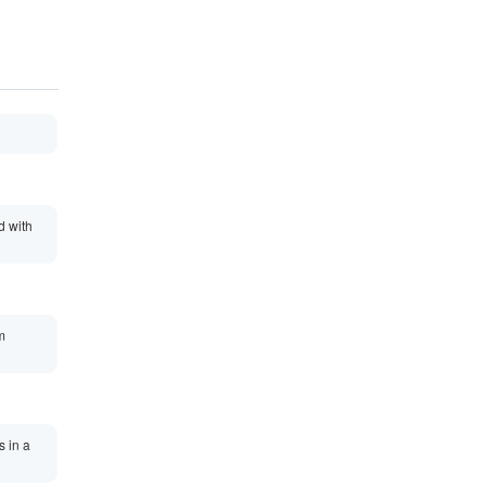
d with
m
s in a