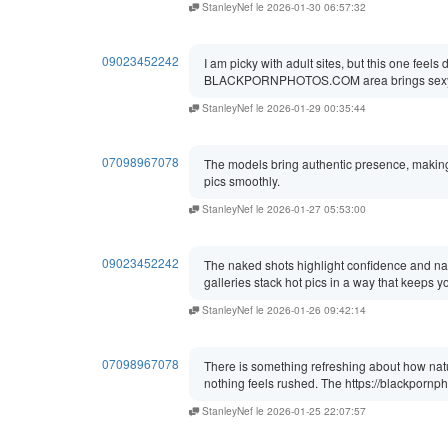
StanleyNef le 2026-01-30 06:57:32
09023452242
I am picky with adult sites, but this one feel
BLACKPORNPHOTOS.COM area brings sexy nake
StanleyNef le 2026-01-29 00:35:44
07098967078
The models bring authentic presence, ma
pics smoothly.
StanleyNef le 2026-01-27 05:53:00
09023452242
The naked shots highlight confidence and nat
galleries stack hot pics in a way that keeps yo
StanleyNef le 2026-01-26 09:42:14
07098967078
There is something refreshing about how natu
nothing feels rushed. The https://blackpornph
StanleyNef le 2026-01-25 22:07:57