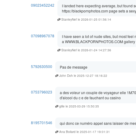
09023452242
I landed here expecting average, but found s
https://blackpornphotos.com page sets a sexy
StanleyNef le 2026-01-25 01:56:14
07098967078
I have seen a lot of nude sites, but most feel 
a WWW.BLACKPORNPHOTOS.COM gallery gives th
StanleyNef le 2026-01-24 14:27:36
5792630500
Pas de message
John Doh le 2025-12-27 18:16:22
0753796023
a des voleur un couple de voyageur elle 1M70 ti
d'alcool du c e de fauchant ou casino
gille le 2025-03-29 15:50:35
8195701546
qui donc ce numéro appel sans laisser de m
Ana Boilard le 2025-01-17 19:01:31