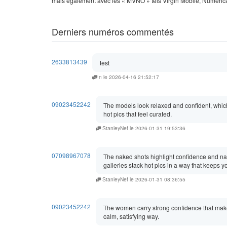
mais également avec les « MVNO » tels Virgin Mobile, Numéri
Derniers numéros commentés
2633813439
test
n le 2026-04-16 21:52:17
09023452242
The models look relaxed and confident, whic
hot pics that feel curated.
StanleyNef le 2026-01-31 19:53:36
07098967078
The naked shots highlight confidence and nat
galleries stack hot pics in a way that keeps yo
StanleyNef le 2026-01-31 08:36:55
09023452242
The women carry strong confidence that makes
calm, satisfying way.