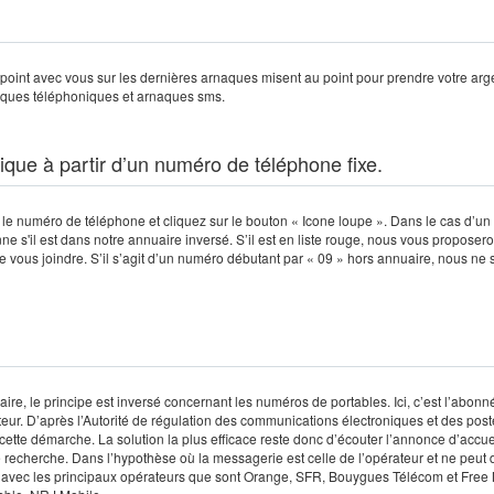
e point avec vous sur les dernières arnaques misent au point pour prendre votre arge
aques téléphoniques et arnaques sms.
ique à partir d’un numéro de téléphone fixe.
 le numéro de téléphone et cliquez sur le bouton « Icone loupe ». Dans le cas d’u
ne s'il est dans notre annuaire inversé. S’il est en liste rouge, nous vous proposero
e vous joindre. S’il s’agit d’un numéro débutant par « 09 » hors annuaire, nous ne
aire, le principe est inversé concernant les numéros de portables. Ici, c’est l’abonn
eur. D’après l’Autorité de régulation des communications électroniques et des pos
cette démarche. La solution la plus efficace reste donc d’écouter l’annonce d’accue
e recherche. Dans l’hypothèse où la messagerie est celle de l’opérateur et ne peut 
e avec les principaux opérateurs que sont Orange, SFR, Bouygues Télécom et Free