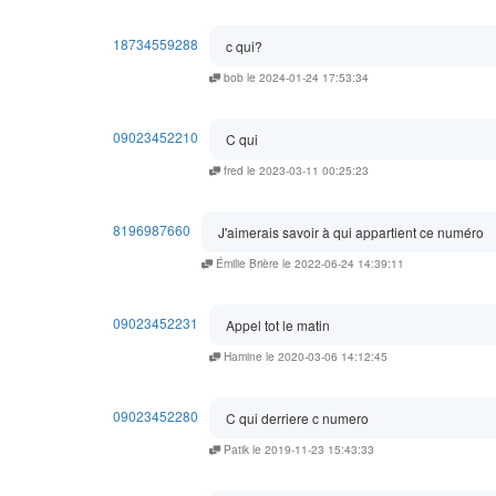
18734559288
c qui?
bob le 2024-01-24 17:53:34
09023452210
C qui
fred le 2023-03-11 00:25:23
8196987660
J'aimerais savoir à qui appartient ce numéro
Émilie Brière le 2022-06-24 14:39:11
09023452231
Appel tot le matin
Hamine le 2020-03-06 14:12:45
09023452280
C qui derriere c numero
Patik le 2019-11-23 15:43:33