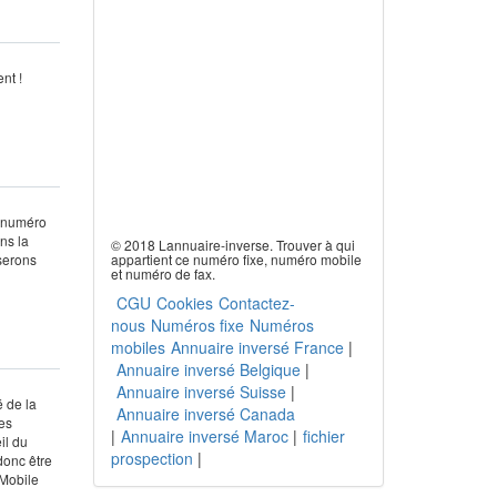
nt !
n numéro
ns la
© 2018 Lannuaire-inverse. Trouver à qui
 serons
appartient ce numéro fixe, numéro mobile
et numéro de fax.
CGU
Cookies
Contactez-
nous
Numéros fixe
Numéros
mobiles
Annuaire inversé France
|
Annuaire inversé Belgique
|
Annuaire inversé Suisse
|
é de la
Annuaire inversé Canada
tes
|
Annuaire inversé Maroc
|
fichier
il du
prospection
|
donc être
 Mobile