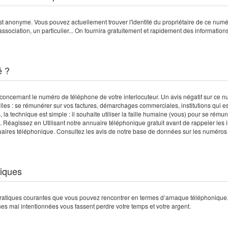
t anonyme. Vous pouvez actuellement trouver l'identité du propriétaire de ce num
association, un particulier... On fournira gratuitement et rapidement des informati
é ?
concernant le numéro de téléphone de votre interlocuteur. Un avis négatif sur ce 
les : se rémunérer sur vos factures, démarchages commerciales, institutions qui e
, la technique est simple : il souhaite utiliser la faille humaine (vous) pour se rému
etc). Réagissez en Utilisant notre annuaire téléphonique gratuit avant de rappeler les
ires téléphonique. Consultez les avis de notre base de données sur les numéros
niques
ratiques courantes que vous pouvez rencontrer en termes d’arnaque téléphonique
nes mal intentionnées vous fassent perdre votre temps et votre argent.