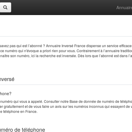
Annuair
avez pas qui est l’abonné ? Annuaire Inversé France dispense un service efficace
st ce numéro qui n'évoque a priori rien pour vous. Contrairement à l’annuaire traditio
naître son numéro, ici la recherche est inversée. Dès lors que l’abonné est dans l’
nversé
phone?
e numéro qui vous a appelé. Consulter notre Base de donnée de numéro de télépho
ier gratuitement et de vous faire un avis sur les numéros inconnus qui essayent de
 de téléphone en France.
numéro de téléphone