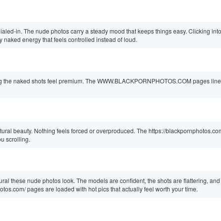
s dialed-in. The nude photos carry a steady mood that keeps things easy. Clicking int
d energy that feels controlled instead of loud.
king the naked shots feel premium. The WWW.BLACKPORNPHOTOS.COM pages line
ural beauty. Nothing feels forced or overproduced. The https://blackpornphotos.co
u scrolling.
ral these nude photos look. The models are confident, the shots are flattering, and
otos.com/ pages are loaded with hot pics that actually feel worth your time.