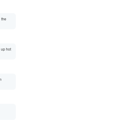
o the
 up hot
m