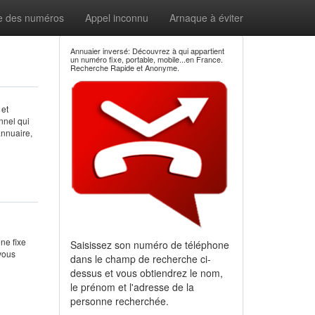
e des numéros
Appel inconnu
Arnaque à éviter
Annuaier inversé: Découvrez à qui appartient
un numéro fixe, portable, mobile...en France.
Recherche Rapide et Anonyme.
 et
nnel qui
annuaire,
ne fixe
Saisissez son numéro de téléphone
 vous
dans le champ de recherche ci-
dessus et vous obtiendrez le nom,
le prénom et l'adresse de la
personne recherchée.