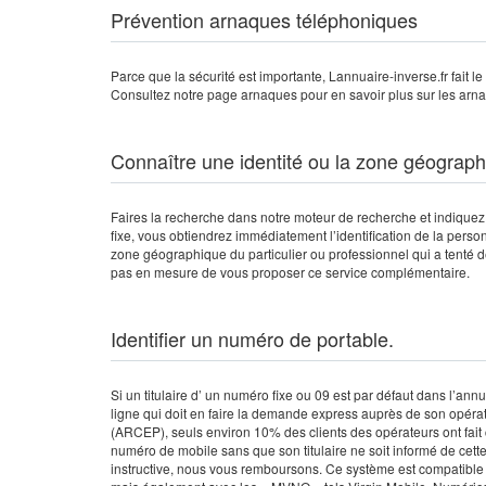
Prévention arnaques téléphoniques
Parce que la sécurité est importante, Lannuaire-inverse.fr fait l
Consultez notre page arnaques pour en savoir plus sur les arn
Connaître une identité ou la zone géograph
Faires la recherche dans notre moteur de recherche et indiquez
fixe, vous obtiendrez immédiatement l’identification de la person
zone géographique du particulier ou professionnel qui a tenté d
pas en mesure de vous proposer ce service complémentaire.
Identifier un numéro de portable.
Si un titulaire d’ un numéro fixe ou 09 est par défaut dans l’annu
ligne qui doit en faire la demande express auprès de son opérat
(ARCEP), seuls environ 10% des clients des opérateurs ont fait 
numéro de mobile sans que son titulaire ne soit informé de cett
instructive, nous vous remboursons. Ce système est compatibl