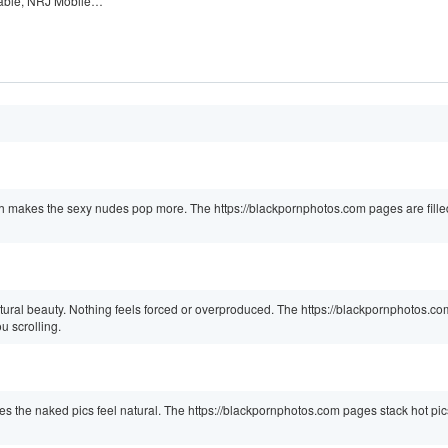
cable, NRJ Mobile…
h makes the sexy nudes pop more. The https://blackpornphotos.com pages are fille
ural beauty. Nothing feels forced or overproduced. The https://blackpornphotos.co
u scrolling.
 the naked pics feel natural. The https://blackpornphotos.com pages stack hot pic