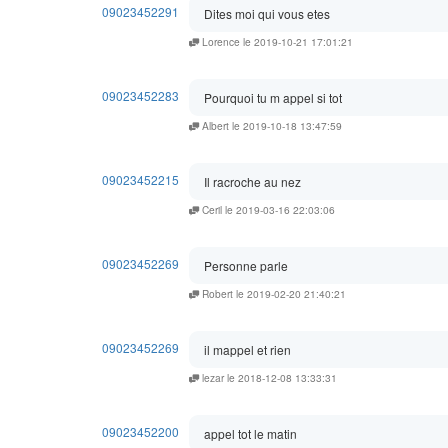
09023452291
Dites moi qui vous etes
Lorence le 2019-10-21 17:01:21
09023452283
Pourquoi tu m appel si tot
Albert le 2019-10-18 13:47:59
09023452215
Il racroche au nez
Ceril le 2019-03-16 22:03:06
09023452269
Personne parle
Robert le 2019-02-20 21:40:21
09023452269
il mappel et rien
lezar le 2018-12-08 13:33:31
09023452200
appel tot le matin