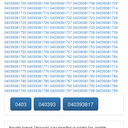
04039381705
04039381706
04039381707
04039381708
04039381709
04039381710
04039381711
04039381712
04039381713
04039381714
04039381715
04039381716
04039381717
04039381718
04039381719
04039381720
04039381721
04039381722
04039381723
04039381724
04039381725
04039381726
04039381727
04039381728
04039381729
04039381730
04039381731
04039381732
04039381733
04039381734
04039381735
04039381736
04039381737
04039381738
04039381739
04039381740
04039381741
04039381742
04039381743
04039381744
04039381745
04039381746
04039381747
04039381748
04039381749
04039381750
04039381751
04039381752
04039381753
04039381754
04039381755
04039381756
04039381757
04039381758
04039381759
04039381760
04039381761
04039381762
04039381763
04039381764
04039381765
04039381766
04039381767
04039381768
04039381769
04039381770
04039381771
04039381772
04039381773
04039381774
04039381775
04039381776
04039381777
04039381778
04039381779
04039381780
04039381781
04039381782
04039381783
04039381784
04039381785
04039381786
04039381787
04039381788
04039381789
04039381790
04039381791
04039381792
04039381793
04039381794
04039381795
04039381796
04039381797
04039381798
04039381799
0403
040393
040393817
Annuaier inversé: Découvrez à qui appartient un numéro fixe, portable,