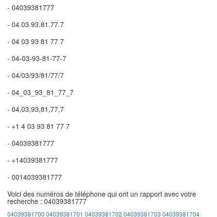
- 04039381777
- 04.03.93.81.77.7
- 04 03 93 81 77 7
- 04-03-93-81-77-7
- 04/03/93/81/77/7
- 04_03_93_81_77_7
- 04,03,93,81,77,7
- +1 4 03 93 81 77 7
- 04039381777
- +14039381777
- 0014039381777
Voici des numéros de téléphone qui ont un rapport avec votre
recherche : 04039381777
04039381700
04039381701
04039381702
04039381703
04039381704