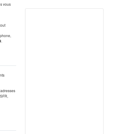
us vous
tout
éphone,
9
.
nts
 (adresses
 SFR,