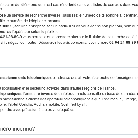
re écran de téléphone qui n'est pas répertorié dans vos listes de contacts donc vo
?
ose un service de recherche inversé, saisissez le numéro de téléphone à identifier,
tifie le numéro de téléphone inconnu.
198899
, soit une entreprise soit un particulier on vous donne son prénom, nom ou 
ne, ou l'opérateur selon le préfixe.
4-21-98-89-9
vous permet d'en apprendre plus sur le titulaire de ce numéro de tél
positif, négatif ou neutre. Découvrez les avis concernant ce numéro
02-04-21-98-89-
enseignements téléphoniques
et adresse postal, votre recherche de renseigneme
localisation et le secteur d'activités dans d'autres régions de France.
éléphoniques
, l'annuaire inverse des professionnels consulte sa base de données
s professionnels clients des opérateur téléphonique tels que Free mobile, Orange,
, Prixtel Coriolis, Auchan mobile, Sosh red by sfr...
pondre avec précision à toutes vos requêtes.
méro inconnu?