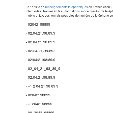
Le 1er site de
renseignements téléphoniques
en France et en Eu
internautes. Trouvez ici les informations sur ce numéro de télép
mobile et fax. Les formats possibles de numéro de téléphone son
- 02042198899
- 02.04.21.98.89.9
- 02 04 21 98 89 9
- 02-04-21-98-89-9
- 02/04/21/98/89/9
- 02_04_21_98_89_9
- 02,04,21,98,89,9
- +1 2 04 21 98 89 9
- 02042198899
- +12042198899
- 0012042198899