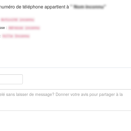
numéro de téléphone appartient à
" Nom inconnu"
Activité inconnu
sse :
Adresse inconnu
 :
Ville Inconnu