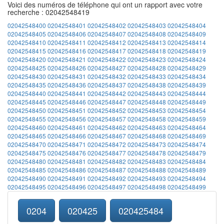
Voici des numéros de téléphone qui ont un rapport avec votre
recherche : 02042548419
02042548400
02042548401
02042548402
02042548403
02042548404
02042548405
02042548406
02042548407
02042548408
02042548409
02042548410
02042548411
02042548412
02042548413
02042548414
02042548415
02042548416
02042548417
02042548418
02042548419
02042548420
02042548421
02042548422
02042548423
02042548424
02042548425
02042548426
02042548427
02042548428
02042548429
02042548430
02042548431
02042548432
02042548433
02042548434
02042548435
02042548436
02042548437
02042548438
02042548439
02042548440
02042548441
02042548442
02042548443
02042548444
02042548445
02042548446
02042548447
02042548448
02042548449
02042548450
02042548451
02042548452
02042548453
02042548454
02042548455
02042548456
02042548457
02042548458
02042548459
02042548460
02042548461
02042548462
02042548463
02042548464
02042548465
02042548466
02042548467
02042548468
02042548469
02042548470
02042548471
02042548472
02042548473
02042548474
02042548475
02042548476
02042548477
02042548478
02042548479
02042548480
02042548481
02042548482
02042548483
02042548484
02042548485
02042548486
02042548487
02042548488
02042548489
02042548490
02042548491
02042548492
02042548493
02042548494
02042548495
02042548496
02042548497
02042548498
02042548499
0204
020425
020425484