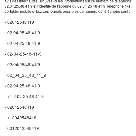
avis des internautes. Trouvez ici les informations sur ce numéro de téléphone
02.04.25.48.41.9 et l'identité de l'abonné du 02 04 25 48 41 9 Téléphone fixe,
portable, mobile et fax. Les formats possibles de numéro de téléphone sont :
- 02042548419
- 02.04.25.48.41.9
- 02 04 25 48 41 9
- 02-04-25-48-41-9
- 02/04/25/48/41/9
- 02_04_25_48_41_9
- 02,04,25,48,41,9
- +1 2 04 25 48 41 9
- 02042548419
- +12042548419
- 0012042548419