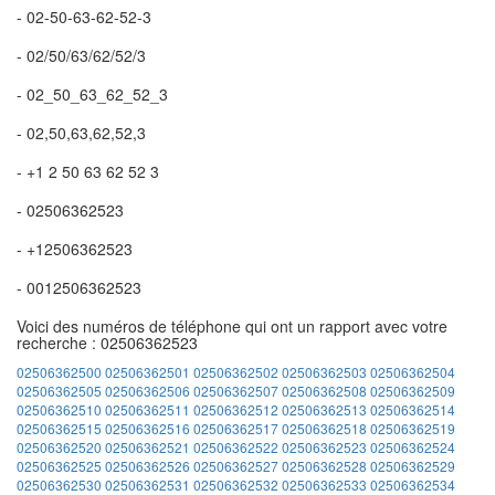
- 02-50-63-62-52-3
- 02/50/63/62/52/3
- 02_50_63_62_52_3
- 02,50,63,62,52,3
- +1 2 50 63 62 52 3
- 02506362523
- +12506362523
- 0012506362523
Voici des numéros de téléphone qui ont un rapport avec votre
recherche : 02506362523
02506362500
02506362501
02506362502
02506362503
02506362504
02506362505
02506362506
02506362507
02506362508
02506362509
02506362510
02506362511
02506362512
02506362513
02506362514
02506362515
02506362516
02506362517
02506362518
02506362519
02506362520
02506362521
02506362522
02506362523
02506362524
02506362525
02506362526
02506362527
02506362528
02506362529
02506362530
02506362531
02506362532
02506362533
02506362534