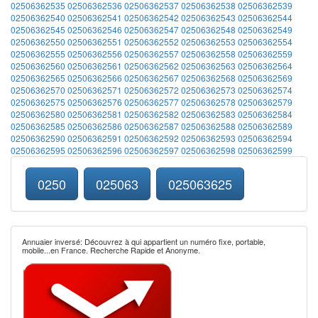
02506362535
02506362536
02506362537
02506362538
02506362539
02506362540
02506362541
02506362542
02506362543
02506362544
02506362545
02506362546
02506362547
02506362548
02506362549
02506362550
02506362551
02506362552
02506362553
02506362554
02506362555
02506362556
02506362557
02506362558
02506362559
02506362560
02506362561
02506362562
02506362563
02506362564
02506362565
02506362566
02506362567
02506362568
02506362569
02506362570
02506362571
02506362572
02506362573
02506362574
02506362575
02506362576
02506362577
02506362578
02506362579
02506362580
02506362581
02506362582
02506362583
02506362584
02506362585
02506362586
02506362587
02506362588
02506362589
02506362590
02506362591
02506362592
02506362593
02506362594
02506362595
02506362596
02506362597
02506362598
02506362599
0250
025063
025063625
Annuaier inversé: Découvrez à qui appartient un numéro fixe, portable,
mobile...en France. Recherche Rapide et Anonyme.