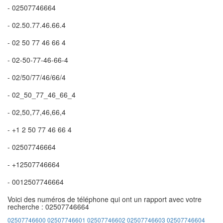
- 02507746664
- 02.50.77.46.66.4
- 02 50 77 46 66 4
- 02-50-77-46-66-4
- 02/50/77/46/66/4
- 02_50_77_46_66_4
- 02,50,77,46,66,4
- +1 2 50 77 46 66 4
- 02507746664
- +12507746664
- 0012507746664
Voici des numéros de téléphone qui ont un rapport avec votre
recherche : 02507746664
02507746600
02507746601
02507746602
02507746603
02507746604