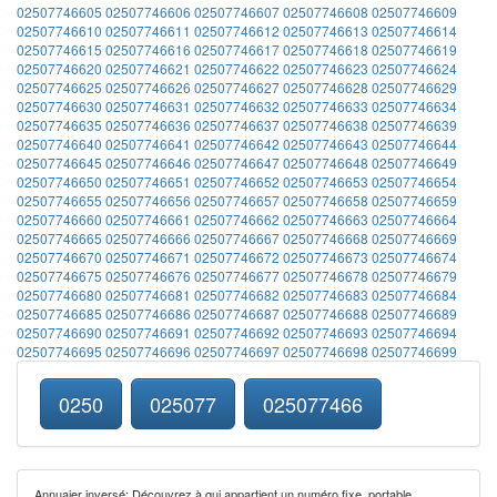
02507746605
02507746606
02507746607
02507746608
02507746609
02507746610
02507746611
02507746612
02507746613
02507746614
02507746615
02507746616
02507746617
02507746618
02507746619
02507746620
02507746621
02507746622
02507746623
02507746624
02507746625
02507746626
02507746627
02507746628
02507746629
02507746630
02507746631
02507746632
02507746633
02507746634
02507746635
02507746636
02507746637
02507746638
02507746639
02507746640
02507746641
02507746642
02507746643
02507746644
02507746645
02507746646
02507746647
02507746648
02507746649
02507746650
02507746651
02507746652
02507746653
02507746654
02507746655
02507746656
02507746657
02507746658
02507746659
02507746660
02507746661
02507746662
02507746663
02507746664
02507746665
02507746666
02507746667
02507746668
02507746669
02507746670
02507746671
02507746672
02507746673
02507746674
02507746675
02507746676
02507746677
02507746678
02507746679
02507746680
02507746681
02507746682
02507746683
02507746684
02507746685
02507746686
02507746687
02507746688
02507746689
02507746690
02507746691
02507746692
02507746693
02507746694
02507746695
02507746696
02507746697
02507746698
02507746699
0250
025077
025077466
Annuaier inversé: Découvrez à qui appartient un numéro fixe, portable,