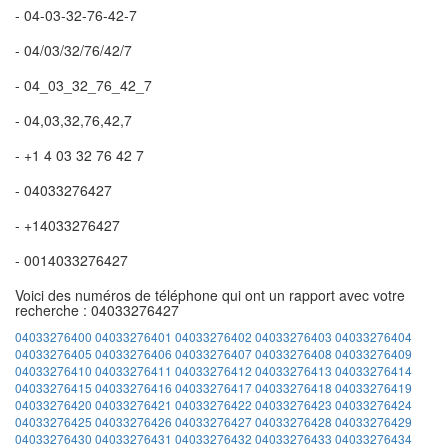
- 04-03-32-76-42-7
- 04/03/32/76/42/7
- 04_03_32_76_42_7
- 04,03,32,76,42,7
- +1 4 03 32 76 42 7
- 04033276427
- +14033276427
- 0014033276427
Voici des numéros de téléphone qui ont un rapport avec votre
recherche : 04033276427
04033276400
04033276401
04033276402
04033276403
04033276404
04033276405
04033276406
04033276407
04033276408
04033276409
04033276410
04033276411
04033276412
04033276413
04033276414
04033276415
04033276416
04033276417
04033276418
04033276419
04033276420
04033276421
04033276422
04033276423
04033276424
04033276425
04033276426
04033276427
04033276428
04033276429
04033276430
04033276431
04033276432
04033276433
04033276434