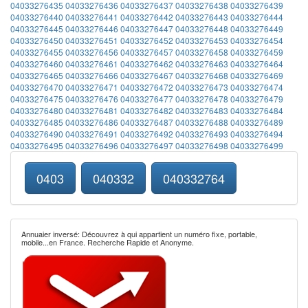
04033276435
04033276436
04033276437
04033276438
04033276439
04033276440
04033276441
04033276442
04033276443
04033276444
04033276445
04033276446
04033276447
04033276448
04033276449
04033276450
04033276451
04033276452
04033276453
04033276454
04033276455
04033276456
04033276457
04033276458
04033276459
04033276460
04033276461
04033276462
04033276463
04033276464
04033276465
04033276466
04033276467
04033276468
04033276469
04033276470
04033276471
04033276472
04033276473
04033276474
04033276475
04033276476
04033276477
04033276478
04033276479
04033276480
04033276481
04033276482
04033276483
04033276484
04033276485
04033276486
04033276487
04033276488
04033276489
04033276490
04033276491
04033276492
04033276493
04033276494
04033276495
04033276496
04033276497
04033276498
04033276499
0403
040332
040332764
Annuaier inversé: Découvrez à qui appartient un numéro fixe, portable,
mobile...en France. Recherche Rapide et Anonyme.