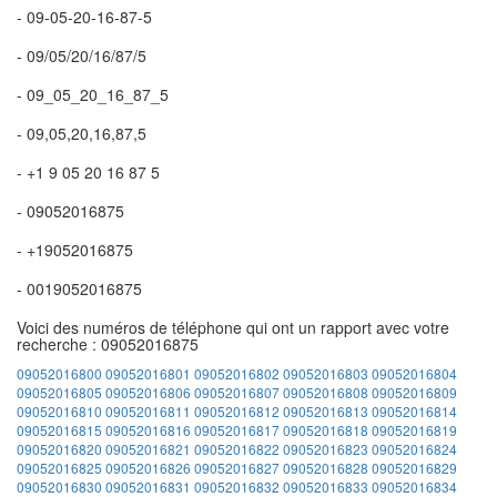
- 09-05-20-16-87-5
- 09/05/20/16/87/5
- 09_05_20_16_87_5
- 09,05,20,16,87,5
- +1 9 05 20 16 87 5
- 09052016875
- +19052016875
- 0019052016875
Voici des numéros de téléphone qui ont un rapport avec votre
recherche : 09052016875
09052016800
09052016801
09052016802
09052016803
09052016804
09052016805
09052016806
09052016807
09052016808
09052016809
09052016810
09052016811
09052016812
09052016813
09052016814
09052016815
09052016816
09052016817
09052016818
09052016819
09052016820
09052016821
09052016822
09052016823
09052016824
09052016825
09052016826
09052016827
09052016828
09052016829
09052016830
09052016831
09052016832
09052016833
09052016834