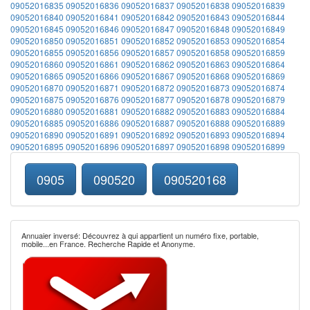
09052016835
09052016836
09052016837
09052016838
09052016839
09052016840
09052016841
09052016842
09052016843
09052016844
09052016845
09052016846
09052016847
09052016848
09052016849
09052016850
09052016851
09052016852
09052016853
09052016854
09052016855
09052016856
09052016857
09052016858
09052016859
09052016860
09052016861
09052016862
09052016863
09052016864
09052016865
09052016866
09052016867
09052016868
09052016869
09052016870
09052016871
09052016872
09052016873
09052016874
09052016875
09052016876
09052016877
09052016878
09052016879
09052016880
09052016881
09052016882
09052016883
09052016884
09052016885
09052016886
09052016887
09052016888
09052016889
09052016890
09052016891
09052016892
09052016893
09052016894
09052016895
09052016896
09052016897
09052016898
09052016899
0905
090520
090520168
Annuaier inversé: Découvrez à qui appartient un numéro fixe, portable,
mobile...en France. Recherche Rapide et Anonyme.