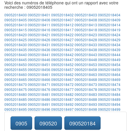
Voici des numéros de téléphone qui ont un rapport avec votre
recherche : 09052018405
09052018400
09052018401
09052018402
09052018403
09052018404
09052018405
09052018406
09052018407
09052018408
09052018409
09052018410
09052018411
09052018412
09052018413
09052018414
09052018415
09052018416
09052018417
09052018418
09052018419
09052018420
09052018421
09052018422
09052018423
09052018424
09052018425
09052018426
09052018427
09052018428
09052018429
09052018430
09052018431
09052018432
09052018433
09052018434
09052018435
09052018436
09052018437
09052018438
09052018439
09052018440
09052018441
09052018442
09052018443
09052018444
09052018445
09052018446
09052018447
09052018448
09052018449
09052018450
09052018451
09052018452
09052018453
09052018454
09052018455
09052018456
09052018457
09052018458
09052018459
09052018460
09052018461
09052018462
09052018463
09052018464
09052018465
09052018466
09052018467
09052018468
09052018469
09052018470
09052018471
09052018472
09052018473
09052018474
09052018475
09052018476
09052018477
09052018478
09052018479
09052018480
09052018481
09052018482
09052018483
09052018484
09052018485
09052018486
09052018487
09052018488
09052018489
09052018490
09052018491
09052018492
09052018493
09052018494
09052018495
09052018496
09052018497
09052018498
09052018499
0905
090520
090520184