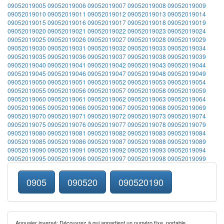
09052019005
09052019006
09052019007
09052019008
09052019009
09052019010
09052019011
09052019012
09052019013
09052019014
09052019015
09052019016
09052019017
09052019018
09052019019
09052019020
09052019021
09052019022
09052019023
09052019024
09052019025
09052019026
09052019027
09052019028
09052019029
09052019030
09052019031
09052019032
09052019033
09052019034
09052019035
09052019036
09052019037
09052019038
09052019039
09052019040
09052019041
09052019042
09052019043
09052019044
09052019045
09052019046
09052019047
09052019048
09052019049
09052019050
09052019051
09052019052
09052019053
09052019054
09052019055
09052019056
09052019057
09052019058
09052019059
09052019060
09052019061
09052019062
09052019063
09052019064
09052019065
09052019066
09052019067
09052019068
09052019069
09052019070
09052019071
09052019072
09052019073
09052019074
09052019075
09052019076
09052019077
09052019078
09052019079
09052019080
09052019081
09052019082
09052019083
09052019084
09052019085
09052019086
09052019087
09052019088
09052019089
09052019090
09052019091
09052019092
09052019093
09052019094
09052019095
09052019096
09052019097
09052019098
09052019099
0905
090520
090520190
Annuaier inversé: Découvrez à qui appartient un numéro fixe, portable,