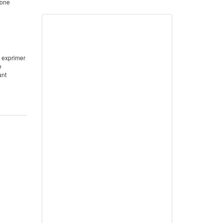
hone
u exprimer
e
ant