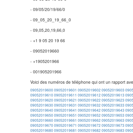
- 09/05/20/19/66/0
- 09_05_20_19_66_0
- 09,05,20,19,66,0
- +1 9 05 20 19 66
- 09052019660
- +1905201966
- 001905201966
Voici des numéros de téléphone qui ont un rapport av
09052019600
09052019601
09052019602
09052019603
090
09052019610
09052019611
09052019612
09052019613
090
09052019620
09052019621
09052019622
09052019623
090
09052019630
09052019631
09052019632
09052019633
090
09052019640
09052019641
09052019642
09052019643
090
09052019650
09052019651
09052019652
09052019653
090
09052019660
09052019661
09052019662
09052019663
090
09052019670
09052019671
09052019672
09052019673
090
09052019680
09052019681
09052019682
09052019683
090