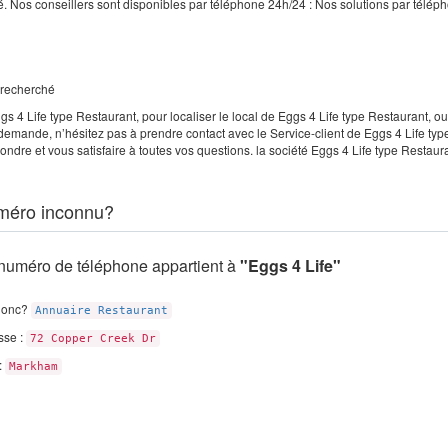
é. Nos conseillers sont disponibles par téléphone 24h/24 : Nos solutions par télép
e recherché
s 4 Life type Restaurant, pour localiser le local de Eggs 4 Life type Restaurant, o
demande, n’hésitez pas à prendre contact avec le Service-client de Eggs 4 Life typ
ndre et vous satisfaire à toutes vos questions. la société Eggs 4 Life type Restaur
méro inconnu?
numéro de téléphone appartient à
"Eggs 4 Life"
donc?
Annuaire Restaurant
sse :
72 Copper Creek Dr
 :
Markham