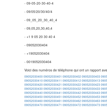
- 09-05-20-30-40-4
- 09/05/20/30/40/4
- 09_05_20_30_40_4
- 09,05,20,30,40,4
- +1 9 05 20 30 40 4
- 09052030404
- +19052030404
- 0019052030404
Voici des numéros de téléphone qui ont un rapport av
09052030400
09052030401
09052030402
09052030403
090
09052030410
09052030411
09052030412
09052030413
090
09052030420
09052030421
09052030422
09052030423
090
09052030430
09052030431
09052030432
09052030433
090
09052030440
09052030441
09052030442
09052030443
090
09052030450
09052030451
09052030452
09052030453
090
09052030460
09052030461
09052030462
09052030463
090
09052030470
09052030471
09052030472
09052030473
090