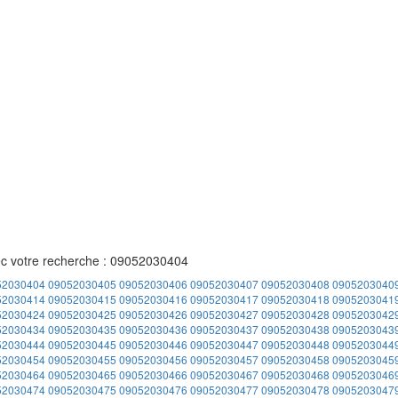
ec votre recherche : 09052030404
52030404
09052030405
09052030406
09052030407
09052030408
0905203040
52030414
09052030415
09052030416
09052030417
09052030418
0905203041
52030424
09052030425
09052030426
09052030427
09052030428
0905203042
52030434
09052030435
09052030436
09052030437
09052030438
0905203043
52030444
09052030445
09052030446
09052030447
09052030448
0905203044
52030454
09052030455
09052030456
09052030457
09052030458
0905203045
52030464
09052030465
09052030466
09052030467
09052030468
0905203046
52030474
09052030475
09052030476
09052030477
09052030478
0905203047