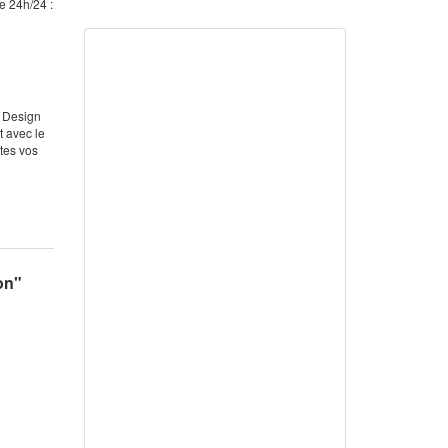
e 24h/24 :
r Design
t avec le
utes vos
on"