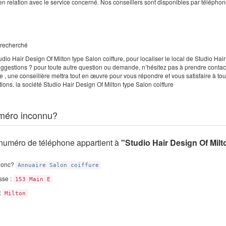
en relation avec le service concerné. Nos conseillers sont disponibles par téléphon
e recherché
dio Hair Design Of Milton type Salon coiffure, pour localiser le local de Studio Hai
suggestions ? pour toute autre question ou demande, n’hésitez pas à prendre contac
re , une conseillère mettra tout en œuvre pour vous répondre et vous satisfaire à to
ions. la société Studio Hair Design Of Milton type Salon coiffure
méro inconnu?
numéro de téléphone appartient à
"Studio Hair Design Of Milt
donc?
Annuaire Salon coiffure
sse :
153 Main E
 :
Milton