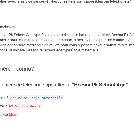
tion avec le service concerné. Nos conseillers sont disponibles par téléphone 24h
e recherché
eesor Pk School Age type École maternelle, pour localiser le local de Reesor Pk S
ions ? pour toute autre question ou demande, n’hésitez pas à prendre contact avec 
une conseillère mettra tout en œuvre pour vous répondre et vous satisfaire à toute
ions. la société Reesor Pk School Age type École maternelle
méro inconnu?
numéro de téléphone appartient à
"Reesor Pk School Age"
donc?
Annuaire École maternelle
sse :
69 Wooten Way N
 :
Markham