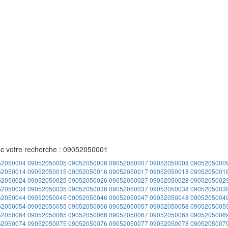
ec votre recherche : 09052050001
52050004
09052050005
09052050006
09052050007
09052050008
0905205000
52050014
09052050015
09052050016
09052050017
09052050018
0905205001
52050024
09052050025
09052050026
09052050027
09052050028
0905205002
52050034
09052050035
09052050036
09052050037
09052050038
0905205003
52050044
09052050045
09052050046
09052050047
09052050048
0905205004
52050054
09052050055
09052050056
09052050057
09052050058
0905205005
52050064
09052050065
09052050066
09052050067
09052050068
0905205006
52050074
09052050075
09052050076
09052050077
09052050078
0905205007