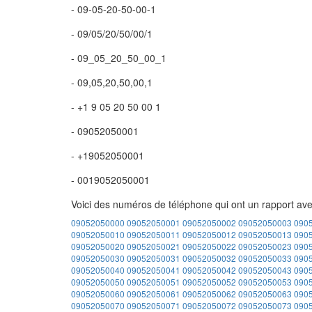
- 09-05-20-50-00-1
- 09/05/20/50/00/1
- 09_05_20_50_00_1
- 09,05,20,50,00,1
- +1 9 05 20 50 00 1
- 09052050001
- +19052050001
- 0019052050001
Voici des numéros de téléphone qui ont un rapport av
09052050000
09052050001
09052050002
09052050003
090
09052050010
09052050011
09052050012
09052050013
090
09052050020
09052050021
09052050022
09052050023
090
09052050030
09052050031
09052050032
09052050033
090
09052050040
09052050041
09052050042
09052050043
090
09052050050
09052050051
09052050052
09052050053
090
09052050060
09052050061
09052050062
09052050063
090
09052050070
09052050071
09052050072
09052050073
090