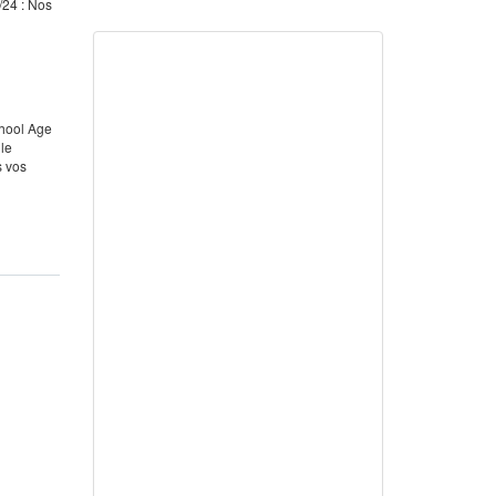
/24 : Nos
chool Age
le
s vos