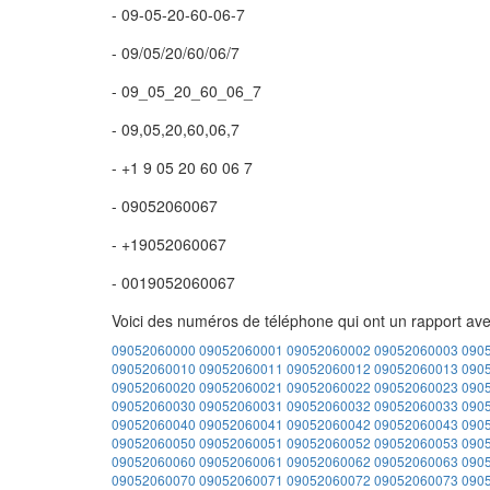
- 09-05-20-60-06-7
- 09/05/20/60/06/7
- 09_05_20_60_06_7
- 09,05,20,60,06,7
- +1 9 05 20 60 06 7
- 09052060067
- +19052060067
- 0019052060067
Voici des numéros de téléphone qui ont un rapport av
09052060000
09052060001
09052060002
09052060003
090
09052060010
09052060011
09052060012
09052060013
090
09052060020
09052060021
09052060022
09052060023
090
09052060030
09052060031
09052060032
09052060033
090
09052060040
09052060041
09052060042
09052060043
090
09052060050
09052060051
09052060052
09052060053
090
09052060060
09052060061
09052060062
09052060063
090
09052060070
09052060071
09052060072
09052060073
090