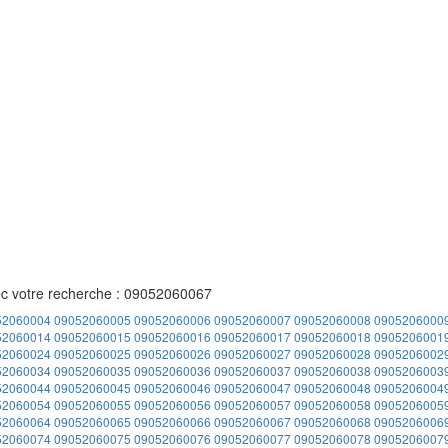
ec votre recherche : 09052060067
52060004
09052060005
09052060006
09052060007
09052060008
0905206000
52060014
09052060015
09052060016
09052060017
09052060018
0905206001
52060024
09052060025
09052060026
09052060027
09052060028
0905206002
52060034
09052060035
09052060036
09052060037
09052060038
0905206003
52060044
09052060045
09052060046
09052060047
09052060048
0905206004
52060054
09052060055
09052060056
09052060057
09052060058
0905206005
52060064
09052060065
09052060066
09052060067
09052060068
0905206006
52060074
09052060075
09052060076
09052060077
09052060078
0905206007