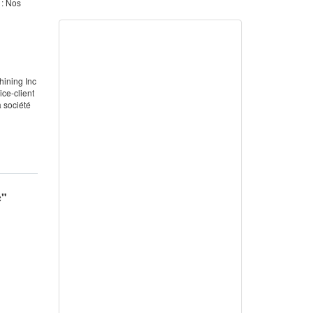
 : Nos
hining Inc
ce-client
a société
c"