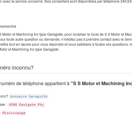
on avec le service concerné. Nos conseillers sont disponibles par téléphone 24h/24
e recherché
 Motor et Machining Inc type Garagiste, pour localiser le local de S S Motor et Mac
our toute autre question ou demande, n’hésitez pas à prendre contact avec le Servi
ettra tout en œuvre pour vous répondre et vous satisfaire à toutes vos questions. l
otor et Machining Inc type Garagiste
méro inconnu?
numéro de téléphone appartient à
"S S Motor et Machining In
donc?
Annuaire Garagiste
sse :
4580 Eastgate Pky
 :
Mississauga