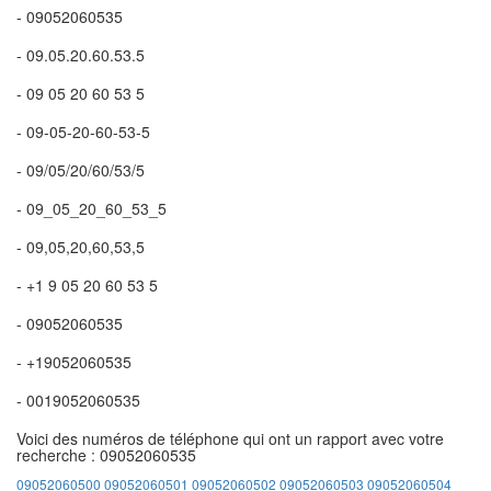
- 09052060535
- 09.05.20.60.53.5
- 09 05 20 60 53 5
- 09-05-20-60-53-5
- 09/05/20/60/53/5
- 09_05_20_60_53_5
- 09,05,20,60,53,5
- +1 9 05 20 60 53 5
- 09052060535
- +19052060535
- 0019052060535
Voici des numéros de téléphone qui ont un rapport avec votre
recherche : 09052060535
09052060500
09052060501
09052060502
09052060503
09052060504