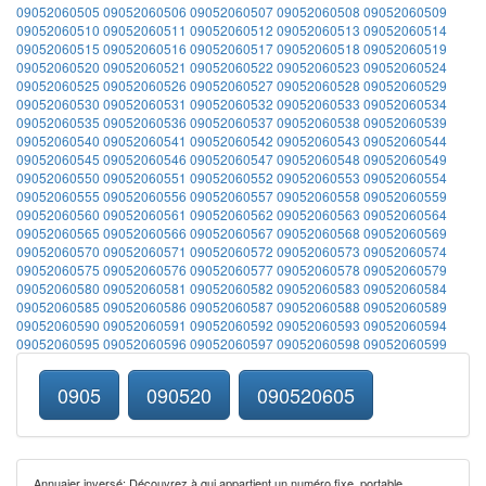
09052060505
09052060506
09052060507
09052060508
09052060509
09052060510
09052060511
09052060512
09052060513
09052060514
09052060515
09052060516
09052060517
09052060518
09052060519
09052060520
09052060521
09052060522
09052060523
09052060524
09052060525
09052060526
09052060527
09052060528
09052060529
09052060530
09052060531
09052060532
09052060533
09052060534
09052060535
09052060536
09052060537
09052060538
09052060539
09052060540
09052060541
09052060542
09052060543
09052060544
09052060545
09052060546
09052060547
09052060548
09052060549
09052060550
09052060551
09052060552
09052060553
09052060554
09052060555
09052060556
09052060557
09052060558
09052060559
09052060560
09052060561
09052060562
09052060563
09052060564
09052060565
09052060566
09052060567
09052060568
09052060569
09052060570
09052060571
09052060572
09052060573
09052060574
09052060575
09052060576
09052060577
09052060578
09052060579
09052060580
09052060581
09052060582
09052060583
09052060584
09052060585
09052060586
09052060587
09052060588
09052060589
09052060590
09052060591
09052060592
09052060593
09052060594
09052060595
09052060596
09052060597
09052060598
09052060599
0905
090520
090520605
Annuaier inversé: Découvrez à qui appartient un numéro fixe, portable,