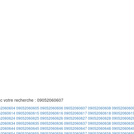
ec votre recherche : 09052060607
52060604
09052060605
09052060606
09052060607
09052060608
0905206060
52060614
09052060615
09052060616
09052060617
09052060618
0905206061
52060624
09052060625
09052060626
09052060627
09052060628
0905206062
52060634
09052060635
09052060636
09052060637
09052060638
0905206063
52060644
09052060645
09052060646
09052060647
09052060648
0905206064
52060654
09052060655
09052060656
09052060657
09052060658
0905206065