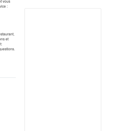
et vous
ice :
estaurant,
ons et
t:
questions.