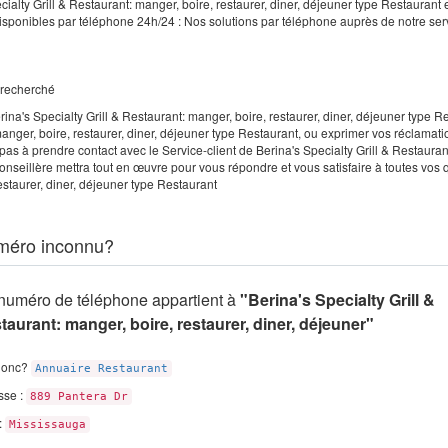
alty Grill & Restaurant: manger, boire, restaurer, diner, déjeuner type Restaurant 
disponibles par téléphone 24h/24 : Nos solutions par téléphone auprès de notre serv
e recherché
ina's Specialty Grill & Restaurant: manger, boire, restaurer, diner, déjeuner type R
 manger, boire, restaurer, diner, déjeuner type Restaurant, ou exprimer vos réclamati
as à prendre contact avec le Service-client de Berina's Specialty Grill & Restauran
conseillère mettra tout en œuvre pour vous répondre et vous satisfaire à toutes vos 
restaurer, diner, déjeuner type Restaurant
méro inconnu?
numéro de téléphone appartient à
"Berina's Specialty Grill &
taurant: manger, boire, restaurer, diner, déjeuner"
donc?
Annuaire Restaurant
sse :
889 Pantera Dr
 :
Mississauga