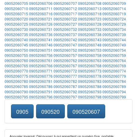
09052060705
09052060706
09052060707
09052060708
09052060709
09052060710
09052060711
09052060712
09052060713
09052060714
09052060715
09052060716
09052060717
09052060718
09052060719
09052060720
09052060721
09052060722
09052060723
09052060724
09052060725
09052060726
09052060727
09052060728
09052060729
09052060730
09052060731
09052060732
09052060733
09052060734
09052060735
09052060736
09052060737
09052060738
09052060739
09052060740
09052060741
09052060742
09052060743
09052060744
09052060745
09052060746
09052060747
09052060748
09052060749
09052060750
09052060751
09052060752
09052060753
09052060754
09052060755
09052060756
09052060757
09052060758
09052060759
09052060760
09052060761
09052060762
09052060763
09052060764
09052060765
09052060766
09052060767
09052060768
09052060769
09052060770
09052060771
09052060772
09052060773
09052060774
09052060775
09052060776
09052060777
09052060778
09052060779
09052060780
09052060781
09052060782
09052060783
09052060784
09052060785
09052060786
09052060787
09052060788
09052060789
09052060790
09052060791
09052060792
09052060793
09052060794
09052060795
09052060796
09052060797
09052060798
09052060799
0905
090520
090520607
Annuaier inversé: Découvrez à qui appartient un numéro fixe, portable,