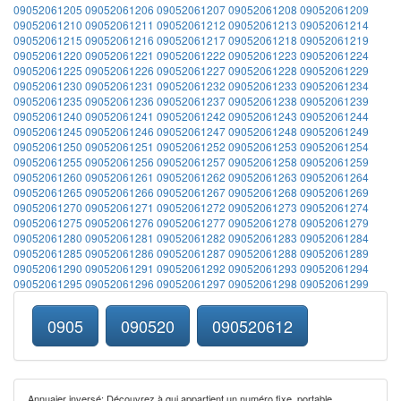
09052061205
09052061206
09052061207
09052061208
09052061209
09052061210
09052061211
09052061212
09052061213
09052061214
09052061215
09052061216
09052061217
09052061218
09052061219
09052061220
09052061221
09052061222
09052061223
09052061224
09052061225
09052061226
09052061227
09052061228
09052061229
09052061230
09052061231
09052061232
09052061233
09052061234
09052061235
09052061236
09052061237
09052061238
09052061239
09052061240
09052061241
09052061242
09052061243
09052061244
09052061245
09052061246
09052061247
09052061248
09052061249
09052061250
09052061251
09052061252
09052061253
09052061254
09052061255
09052061256
09052061257
09052061258
09052061259
09052061260
09052061261
09052061262
09052061263
09052061264
09052061265
09052061266
09052061267
09052061268
09052061269
09052061270
09052061271
09052061272
09052061273
09052061274
09052061275
09052061276
09052061277
09052061278
09052061279
09052061280
09052061281
09052061282
09052061283
09052061284
09052061285
09052061286
09052061287
09052061288
09052061289
09052061290
09052061291
09052061292
09052061293
09052061294
09052061295
09052061296
09052061297
09052061298
09052061299
0905
090520
090520612
Annuaier inversé: Découvrez à qui appartient un numéro fixe, portable,