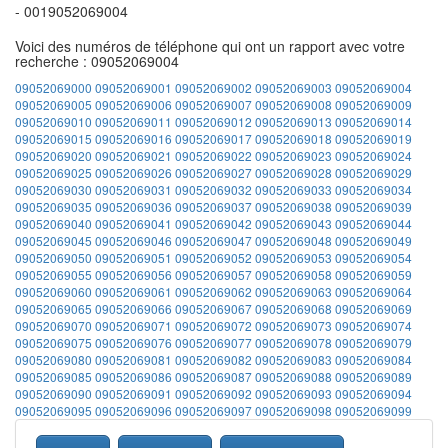
- 0019052069004
Voici des numéros de téléphone qui ont un rapport avec votre
recherche : 09052069004
09052069000
09052069001
09052069002
09052069003
09052069004
09052069005
09052069006
09052069007
09052069008
09052069009
09052069010
09052069011
09052069012
09052069013
09052069014
09052069015
09052069016
09052069017
09052069018
09052069019
09052069020
09052069021
09052069022
09052069023
09052069024
09052069025
09052069026
09052069027
09052069028
09052069029
09052069030
09052069031
09052069032
09052069033
09052069034
09052069035
09052069036
09052069037
09052069038
09052069039
09052069040
09052069041
09052069042
09052069043
09052069044
09052069045
09052069046
09052069047
09052069048
09052069049
09052069050
09052069051
09052069052
09052069053
09052069054
09052069055
09052069056
09052069057
09052069058
09052069059
09052069060
09052069061
09052069062
09052069063
09052069064
09052069065
09052069066
09052069067
09052069068
09052069069
09052069070
09052069071
09052069072
09052069073
09052069074
09052069075
09052069076
09052069077
09052069078
09052069079
09052069080
09052069081
09052069082
09052069083
09052069084
09052069085
09052069086
09052069087
09052069088
09052069089
09052069090
09052069091
09052069092
09052069093
09052069094
09052069095
09052069096
09052069097
09052069098
09052069099