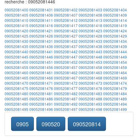
recherche : 09052081446
09052081400
09052081401
09052081402
09052081403
09052081404
09052081405
09052081406
09052081407
09052081408
09052081409
09052081410
09052081411
09052081412
09052081413
09052081414
09052081415
09052081416
09052081417
09052081418
09052081419
09052081420
09052081421
09052081422
09052081423
09052081424
09052081425
09052081426
09052081427
09052081428
09052081429
09052081430
09052081431
09052081432
09052081433
09052081434
09052081435
09052081436
09052081437
09052081438
09052081439
09052081440
09052081441
09052081442
09052081443
09052081444
09052081445
09052081446
09052081447
09052081448
09052081449
09052081450
09052081451
09052081452
09052081453
09052081454
09052081455
09052081456
09052081457
09052081458
09052081459
09052081460
09052081461
09052081462
09052081463
09052081464
09052081465
09052081466
09052081467
09052081468
09052081469
09052081470
09052081471
09052081472
09052081473
09052081474
09052081475
09052081476
09052081477
09052081478
09052081479
09052081480
09052081481
09052081482
09052081483
09052081484
09052081485
09052081486
09052081487
09052081488
09052081489
09052081490
09052081491
09052081492
09052081493
09052081494
09052081495
09052081496
09052081497
09052081498
09052081499
0905
090520
090520814