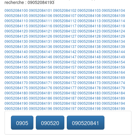
recherche : 09052084193
09052084100
09052084101
09052084102
09052084103
09052084104
09052084105
09052084106
09052084107
09052084108
09052084109
09052084110
09052084111
09052084112
09052084113
09052084114
09052084115
09052084116
09052084117
09052084118
09052084119
09052084120
09052084121
09052084122
09052084123
09052084124
09052084125
09052084126
09052084127
09052084128
09052084129
09052084130
09052084131
09052084132
09052084133
09052084134
09052084135
09052084136
09052084137
09052084138
09052084139
09052084140
09052084141
09052084142
09052084143
09052084144
09052084145
09052084146
09052084147
09052084148
09052084149
09052084150
09052084151
09052084152
09052084153
09052084154
09052084155
09052084156
09052084157
09052084158
09052084159
09052084160
09052084161
09052084162
09052084163
09052084164
09052084165
09052084166
09052084167
09052084168
09052084169
09052084170
09052084171
09052084172
09052084173
09052084174
09052084175
09052084176
09052084177
09052084178
09052084179
09052084180
09052084181
09052084182
09052084183
09052084184
09052084185
09052084186
09052084187
09052084188
09052084189
09052084190
09052084191
09052084192
09052084193
09052084194
09052084195
09052084196
09052084197
09052084198
09052084199
0905
090520
090520841