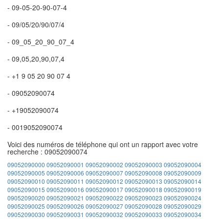
- 09-05-20-90-07-4
- 09/05/20/90/07/4
- 09_05_20_90_07_4
- 09,05,20,90,07,4
- +1 9 05 20 90 07 4
- 09052090074
- +19052090074
- 0019052090074
Voici des numéros de téléphone qui ont un rapport avec votre
recherche : 09052090074
09052090000
09052090001
09052090002
09052090003
09052090004
09052090005
09052090006
09052090007
09052090008
09052090009
09052090010
09052090011
09052090012
09052090013
09052090014
09052090015
09052090016
09052090017
09052090018
09052090019
09052090020
09052090021
09052090022
09052090023
09052090024
09052090025
09052090026
09052090027
09052090028
09052090029
09052090030
09052090031
09052090032
09052090033
09052090034