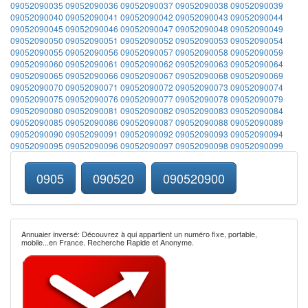
09052090035
09052090036
09052090037
09052090038
09052090039
09052090040
09052090041
09052090042
09052090043
09052090044
09052090045
09052090046
09052090047
09052090048
09052090049
09052090050
09052090051
09052090052
09052090053
09052090054
09052090055
09052090056
09052090057
09052090058
09052090059
09052090060
09052090061
09052090062
09052090063
09052090064
09052090065
09052090066
09052090067
09052090068
09052090069
09052090070
09052090071
09052090072
09052090073
09052090074
09052090075
09052090076
09052090077
09052090078
09052090079
09052090080
09052090081
09052090082
09052090083
09052090084
09052090085
09052090086
09052090087
09052090088
09052090089
09052090090
09052090091
09052090092
09052090093
09052090094
09052090095
09052090096
09052090097
09052090098
09052090099
0905
090520
090520900
Annuaier inversé: Découvrez à qui appartient un numéro fixe, portable,
mobile...en France. Recherche Rapide et Anonyme.