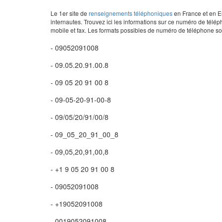
Le 1er site de
renseignements téléphoniques
en France et en Eu
internautes. Trouvez ici les informations sur ce numéro de télép
mobile et fax. Les formats possibles de numéro de téléphone son
- 09052091008
- 09.05.20.91.00.8
- 09 05 20 91 00 8
- 09-05-20-91-00-8
- 09/05/20/91/00/8
- 09_05_20_91_00_8
- 09,05,20,91,00,8
- +1 9 05 20 91 00 8
- 09052091008
- +19052091008
- 0019052091008