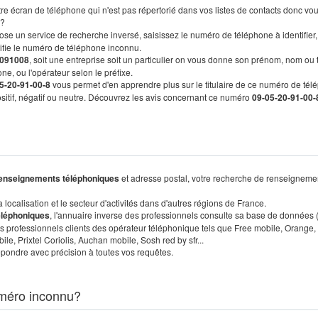
re écran de téléphone qui n'est pas répertorié dans vos listes de contacts donc vo
?
ose un service de recherche inversé, saisissez le numéro de téléphone à identifier,
tifie le numéro de téléphone inconnu.
091008
, soit une entreprise soit un particulier on vous donne son prénom, nom ou 
ne, ou l'opérateur selon le préfixe.
5-20-91-00-8
vous permet d'en apprendre plus sur le titulaire de ce numéro de tél
positif, négatif ou neutre. Découvrez les avis concernant ce numéro
09-05-20-91-00-
enseignements téléphoniques
et adresse postal, votre recherche de renseigneme
localisation et le secteur d'activités dans d'autres régions de France.
éléphoniques
, l'annuaire inverse des professionnels consulte sa base de données
s professionnels clients des opérateur téléphonique tels que Free mobile, Orange,
, Prixtel Coriolis, Auchan mobile, Sosh red by sfr...
pondre avec précision à toutes vos requêtes.
méro inconnu?