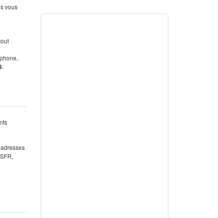
us vous
tout
éphone,
8
.
nts
 (adresses
 SFR,