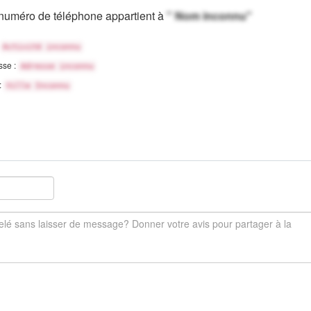
numéro de téléphone appartient à
" Nom inconnu"
Activité inconnu
sse :
Adresse inconnu
 :
Ville Inconnu