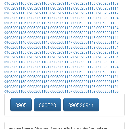
09052091105
09052091106
09052091107
09052091108
09052091109
09052091110
09052091111
09052091112
09052091113
09052091114
09052091115
09052091116
09052091117
09052091118
09052091119
09052091120
09052091121
09052091122
09052091123
09052091124
09052091125
09052091126
09052091127
09052091128
09052091129
09052091130
09052091131
09052091132
09052091133
09052091134
09052091135
09052091136
09052091137
09052091138
09052091139
09052091140
09052091141
09052091142
09052091143
09052091144
09052091145
09052091146
09052091147
09052091148
09052091149
09052091150
09052091151
09052091152
09052091153
09052091154
09052091155
09052091156
09052091157
09052091158
09052091159
09052091160
09052091161
09052091162
09052091163
09052091164
09052091165
09052091166
09052091167
09052091168
09052091169
09052091170
09052091171
09052091172
09052091173
09052091174
09052091175
09052091176
09052091177
09052091178
09052091179
09052091180
09052091181
09052091182
09052091183
09052091184
09052091185
09052091186
09052091187
09052091188
09052091189
09052091190
09052091191
09052091192
09052091193
09052091194
09052091195
09052091196
09052091197
09052091198
09052091199
0905
090520
090520911
Annuaier inversé: Découvrez à qui appartient un numéro fixe, portable,