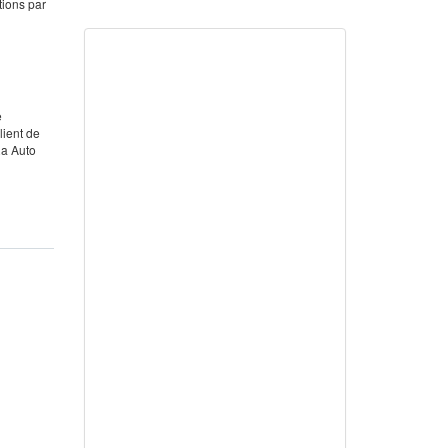
tions par
e
lient de
Ra Auto