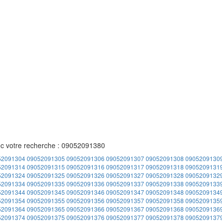
ec votre recherche : 09052091380
52091304
09052091305
09052091306
09052091307
09052091308
0905209130
52091314
09052091315
09052091316
09052091317
09052091318
0905209131
52091324
09052091325
09052091326
09052091327
09052091328
0905209132
52091334
09052091335
09052091336
09052091337
09052091338
0905209133
52091344
09052091345
09052091346
09052091347
09052091348
0905209134
52091354
09052091355
09052091356
09052091357
09052091358
0905209135
52091364
09052091365
09052091366
09052091367
09052091368
0905209136
52091374
09052091375
09052091376
09052091377
09052091378
0905209137