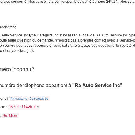
 service concerné. Nos conseillers sont disponibles par téléphone 24h/24 : Nos solu
e recherché
Auto Service Inc type Garagiste, pour localiser le local de Ra Auto Service Inc typ
oute autre question ou demande, n’hésitez pas à prendre contact avec le Service-c
 en œuvre pour vous répondre et vous satisfaire à toutes vos questions. la société 
ce Inc type Garagiste
méro inconnu?
numéro de téléphone appartient à
"Ra Auto Service Inc"
donc?
Annuaire Garagiste
sse :
152 Bullock Dr
 :
Markham