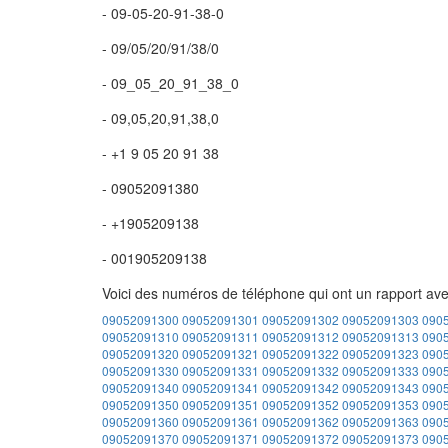
- 09-05-20-91-38-0
- 09/05/20/91/38/0
- 09_05_20_91_38_0
- 09,05,20,91,38,0
- +1 9 05 20 91 38
- 09052091380
- +1905209138
- 001905209138
Voici des numéros de téléphone qui ont un rapport av
09052091300
09052091301
09052091302
09052091303
090
09052091310
09052091311
09052091312
09052091313
090
09052091320
09052091321
09052091322
09052091323
090
09052091330
09052091331
09052091332
09052091333
090
09052091340
09052091341
09052091342
09052091343
090
09052091350
09052091351
09052091352
09052091353
090
09052091360
09052091361
09052091362
09052091363
090
09052091370
09052091371
09052091372
09052091373
090