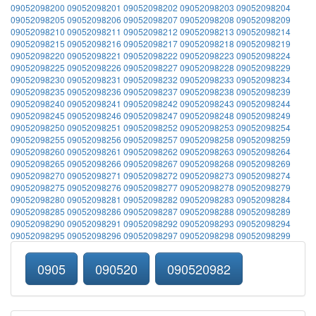
09052098200
09052098201
09052098202
09052098203
09052098204
09052098205
09052098206
09052098207
09052098208
09052098209
09052098210
09052098211
09052098212
09052098213
09052098214
09052098215
09052098216
09052098217
09052098218
09052098219
09052098220
09052098221
09052098222
09052098223
09052098224
09052098225
09052098226
09052098227
09052098228
09052098229
09052098230
09052098231
09052098232
09052098233
09052098234
09052098235
09052098236
09052098237
09052098238
09052098239
09052098240
09052098241
09052098242
09052098243
09052098244
09052098245
09052098246
09052098247
09052098248
09052098249
09052098250
09052098251
09052098252
09052098253
09052098254
09052098255
09052098256
09052098257
09052098258
09052098259
09052098260
09052098261
09052098262
09052098263
09052098264
09052098265
09052098266
09052098267
09052098268
09052098269
09052098270
09052098271
09052098272
09052098273
09052098274
09052098275
09052098276
09052098277
09052098278
09052098279
09052098280
09052098281
09052098282
09052098283
09052098284
09052098285
09052098286
09052098287
09052098288
09052098289
09052098290
09052098291
09052098292
09052098293
09052098294
09052098295
09052098296
09052098297
09052098298
09052098299
0905
090520
090520982