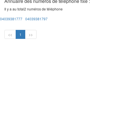
Annuaire des numéros de téléphone fixe :
Il y a au total
2
numéros de téléphone
04039381777
04039381797
<<
1
>>