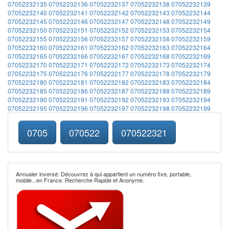
07052232135
07052232136
07052232137
07052232138
07052232139
07052232140
07052232141
07052232142
07052232143
07052232144
07052232145
07052232146
07052232147
07052232148
07052232149
07052232150
07052232151
07052232152
07052232153
07052232154
07052232155
07052232156
07052232157
07052232158
07052232159
07052232160
07052232161
07052232162
07052232163
07052232164
07052232165
07052232166
07052232167
07052232168
07052232169
07052232170
07052232171
07052232172
07052232173
07052232174
07052232175
07052232176
07052232177
07052232178
07052232179
07052232180
07052232181
07052232182
07052232183
07052232184
07052232185
07052232186
07052232187
07052232188
07052232189
07052232190
07052232191
07052232192
07052232193
07052232194
07052232195
07052232196
07052232197
07052232198
07052232199
0705
070522
070522321
Annuaier inversé: Découvrez à qui appartient un numéro fixe, portable,
mobile...en France. Recherche Rapide et Anonyme.