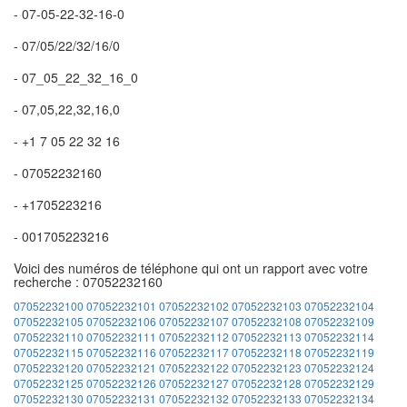
- 07-05-22-32-16-0
- 07/05/22/32/16/0
- 07_05_22_32_16_0
- 07,05,22,32,16,0
- +1 7 05 22 32 16
- 07052232160
- +1705223216
- 001705223216
Voici des numéros de téléphone qui ont un rapport avec votre
recherche : 07052232160
07052232100
07052232101
07052232102
07052232103
07052232104
07052232105
07052232106
07052232107
07052232108
07052232109
07052232110
07052232111
07052232112
07052232113
07052232114
07052232115
07052232116
07052232117
07052232118
07052232119
07052232120
07052232121
07052232122
07052232123
07052232124
07052232125
07052232126
07052232127
07052232128
07052232129
07052232130
07052232131
07052232132
07052232133
07052232134