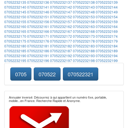
07052232135
07052232136
07052232137
07052232138
07052232139
07052232140
07052232141
07052232142
07052232143
07052232144
07052232145
07052232146
07052232147
07052232148
07052232149
07052232150
07052232151
07052232152
07052232153
07052232154
07052232155
07052232156
07052232157
07052232158
07052232159
07052232160
07052232161
07052232162
07052232163
07052232164
07052232165
07052232166
07052232167
07052232168
07052232169
07052232170
07052232171
07052232172
07052232173
07052232174
07052232175
07052232176
07052232177
07052232178
07052232179
07052232180
07052232181
07052232182
07052232183
07052232184
07052232185
07052232186
07052232187
07052232188
07052232189
07052232190
07052232191
07052232192
07052232193
07052232194
07052232195
07052232196
07052232197
07052232198
07052232199
0705
070522
070522321
Annuaier inversé: Découvrez à qui appartient un numéro fixe, portable,
mobile...en France. Recherche Rapide et Anonyme.