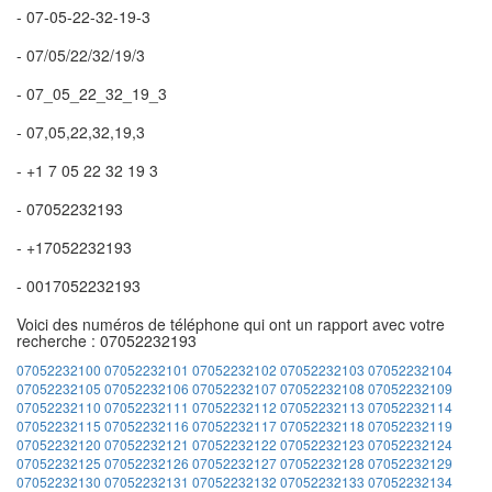
- 07-05-22-32-19-3
- 07/05/22/32/19/3
- 07_05_22_32_19_3
- 07,05,22,32,19,3
- +1 7 05 22 32 19 3
- 07052232193
- +17052232193
- 0017052232193
Voici des numéros de téléphone qui ont un rapport avec votre
recherche : 07052232193
07052232100
07052232101
07052232102
07052232103
07052232104
07052232105
07052232106
07052232107
07052232108
07052232109
07052232110
07052232111
07052232112
07052232113
07052232114
07052232115
07052232116
07052232117
07052232118
07052232119
07052232120
07052232121
07052232122
07052232123
07052232124
07052232125
07052232126
07052232127
07052232128
07052232129
07052232130
07052232131
07052232132
07052232133
07052232134