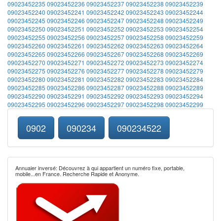
09023452235
09023452236
09023452237
09023452238
09023452239
09023452240
09023452241
09023452242
09023452243
09023452244
09023452245
09023452246
09023452247
09023452248
09023452249
09023452250
09023452251
09023452252
09023452253
09023452254
09023452255
09023452256
09023452257
09023452258
09023452259
09023452260
09023452261
09023452262
09023452263
09023452264
09023452265
09023452266
09023452267
09023452268
09023452269
09023452270
09023452271
09023452272
09023452273
09023452274
09023452275
09023452276
09023452277
09023452278
09023452279
09023452280
09023452281
09023452282
09023452283
09023452284
09023452285
09023452286
09023452287
09023452288
09023452289
09023452290
09023452291
09023452292
09023452293
09023452294
09023452295
09023452296
09023452297
09023452298
09023452299
0902
090234
090234522
Annuaier inversé: Découvrez à qui appartient un numéro fixe, portable,
mobile...en France. Recherche Rapide et Anonyme.