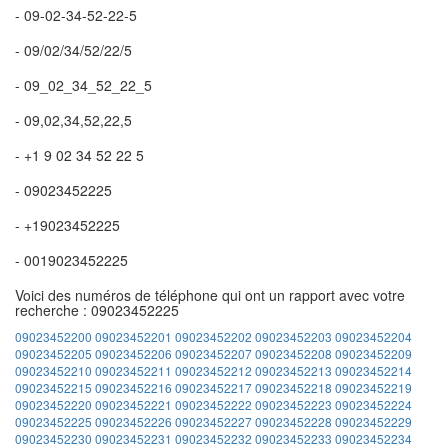
- 09-02-34-52-22-5
- 09/02/34/52/22/5
- 09_02_34_52_22_5
- 09,02,34,52,22,5
- +1 9 02 34 52 22 5
- 09023452225
- +19023452225
- 0019023452225
Voici des numéros de téléphone qui ont un rapport avec votre
recherche : 09023452225
09023452200
09023452201
09023452202
09023452203
09023452204
09023452205
09023452206
09023452207
09023452208
09023452209
09023452210
09023452211
09023452212
09023452213
09023452214
09023452215
09023452216
09023452217
09023452218
09023452219
09023452220
09023452221
09023452222
09023452223
09023452224
09023452225
09023452226
09023452227
09023452228
09023452229
09023452230
09023452231
09023452232
09023452233
09023452234