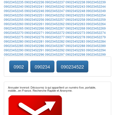
09023452235
09023452236
09023452237
09023452238
09023452239
09023452240
09023452241
09023452242
09023452243
09023452244
09023452245
09023452246
09023452247
09023452248
09023452249
09023452250
09023452251
09023452252
09023452253
09023452254
09023452255
09023452256
09023452257
09023452258
09023452259
09023452260
09023452261
09023452262
09023452263
09023452264
09023452265
09023452266
09023452267
09023452268
09023452269
09023452270
09023452271
09023452272
09023452273
09023452274
09023452275
09023452276
09023452277
09023452278
09023452279
09023452280
09023452281
09023452282
09023452283
09023452284
09023452285
09023452286
09023452287
09023452288
09023452289
09023452290
09023452291
09023452292
09023452293
09023452294
09023452295
09023452296
09023452297
09023452298
09023452299
0902
090234
090234522
Annuaier inversé: Découvrez à qui appartient un numéro fixe, portable,
mobile...en France. Recherche Rapide et Anonyme.