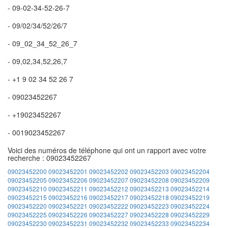
- 09-02-34-52-26-7
- 09/02/34/52/26/7
- 09_02_34_52_26_7
- 09,02,34,52,26,7
- +1 9 02 34 52 26 7
- 09023452267
- +19023452267
- 0019023452267
Voici des numéros de téléphone qui ont un rapport avec votre
recherche : 09023452267
09023452200
09023452201
09023452202
09023452203
09023452204
09023452205
09023452206
09023452207
09023452208
09023452209
09023452210
09023452211
09023452212
09023452213
09023452214
09023452215
09023452216
09023452217
09023452218
09023452219
09023452220
09023452221
09023452222
09023452223
09023452224
09023452225
09023452226
09023452227
09023452228
09023452229
09023452230
09023452231
09023452232
09023452233
09023452234