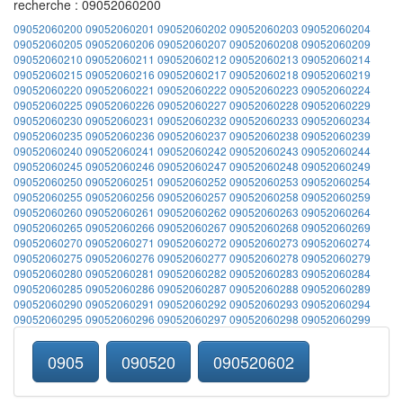
recherche : 09052060200
09052060200
09052060201
09052060202
09052060203
09052060204
09052060205
09052060206
09052060207
09052060208
09052060209
09052060210
09052060211
09052060212
09052060213
09052060214
09052060215
09052060216
09052060217
09052060218
09052060219
09052060220
09052060221
09052060222
09052060223
09052060224
09052060225
09052060226
09052060227
09052060228
09052060229
09052060230
09052060231
09052060232
09052060233
09052060234
09052060235
09052060236
09052060237
09052060238
09052060239
09052060240
09052060241
09052060242
09052060243
09052060244
09052060245
09052060246
09052060247
09052060248
09052060249
09052060250
09052060251
09052060252
09052060253
09052060254
09052060255
09052060256
09052060257
09052060258
09052060259
09052060260
09052060261
09052060262
09052060263
09052060264
09052060265
09052060266
09052060267
09052060268
09052060269
09052060270
09052060271
09052060272
09052060273
09052060274
09052060275
09052060276
09052060277
09052060278
09052060279
09052060280
09052060281
09052060282
09052060283
09052060284
09052060285
09052060286
09052060287
09052060288
09052060289
09052060290
09052060291
09052060292
09052060293
09052060294
09052060295
09052060296
09052060297
09052060298
09052060299
0905
090520
090520602