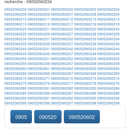
recherche : 09052060234
09052060200
09052060201
09052060202
09052060203
09052060204
09052060205
09052060206
09052060207
09052060208
09052060209
09052060210
09052060211
09052060212
09052060213
09052060214
09052060215
09052060216
09052060217
09052060218
09052060219
09052060220
09052060221
09052060222
09052060223
09052060224
09052060225
09052060226
09052060227
09052060228
09052060229
09052060230
09052060231
09052060232
09052060233
09052060234
09052060235
09052060236
09052060237
09052060238
09052060239
09052060240
09052060241
09052060242
09052060243
09052060244
09052060245
09052060246
09052060247
09052060248
09052060249
09052060250
09052060251
09052060252
09052060253
09052060254
09052060255
09052060256
09052060257
09052060258
09052060259
09052060260
09052060261
09052060262
09052060263
09052060264
09052060265
09052060266
09052060267
09052060268
09052060269
09052060270
09052060271
09052060272
09052060273
09052060274
09052060275
09052060276
09052060277
09052060278
09052060279
09052060280
09052060281
09052060282
09052060283
09052060284
09052060285
09052060286
09052060287
09052060288
09052060289
09052060290
09052060291
09052060292
09052060293
09052060294
09052060295
09052060296
09052060297
09052060298
09052060299
0905
090520
090520602