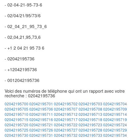
- 02-04-21-95-73-6
- 02/04/21/95/73/6
- 02_04_21_95_73_6
- 02,04,21,95,73,6
- +1 2 04 21 95 73 6
- 02042195736
- +12042195736
- 0012042195736
Voici des numéros de téléphone qui ont un rapport avec votre
recherche : 02042195736
02042195700
02042195701
02042195702
02042195703
02042195704
02042195705
02042195706
02042195707
02042195708
02042195709
02042195710
02042195711
02042195712
02042195713
02042195714
02042195715
02042195716
02042195717
02042195718
02042195719
02042195720
02042195721
02042195722
02042195723
02042195724
02042195725
02042195726
02042195727
02042195728
02042195729
02042195730
02042195731
02042195732
02042195733
02042195734