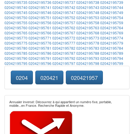
02042195735
02042195736
02042195737
02042195738
02042195739
02042195740
02042195741
02042195742
02042195743
02042195744
02042195745
02042195746
02042195747
02042195748
02042195749
02042195750
02042195751
02042195752
02042195753
02042195754
02042195755
02042195756
02042195757
02042195758
02042195759
02042195760
02042195761
02042195762
02042195763
02042195764
02042195765
02042195766
02042195767
02042195768
02042195769
02042195770
02042195771
02042195772
02042195773
02042195774
02042195775
02042195776
02042195777
02042195778
02042195779
02042195780
02042195781
02042195782
02042195783
02042195784
02042195785
02042195786
02042195787
02042195788
02042195789
02042195790
02042195791
02042195792
02042195793
02042195794
02042195795
02042195796
02042195797
02042195798
02042195799
0204
020421
020421957
Annuaier inversé: Découvrez à qui appartient un numéro fixe, portable,
mobile...en France. Recherche Rapide et Anonyme.