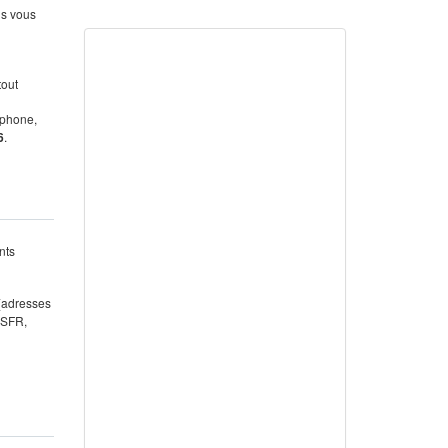
us vous
tout
éphone,
6
.
nts
 (adresses
 SFR,