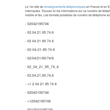
Le 1er site de
renseignements téléphoniques
en France et en Eu
internautes. Trouvez ici les informations sur ce numéro de télép
mobile et fax. Les formats possibles de numéro de téléphone son
- 02042195746
- 02.04.21.95.74.6
- 02 04 21 95 74 6
- 02-04-21-95-74-6
- 02/04/21/95/74/6
- 02_04_21_95_74_6
- 02,04,21,95,74,6
- +1 2 04 21 95 74 6
- 02042195746
- +12042195746
- 0012042195746