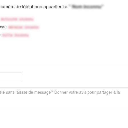
numéro de téléphone appartient à
" Nom inconnu"
Activité inconnu
sse :
Adresse inconnu
 :
Ville Inconnu