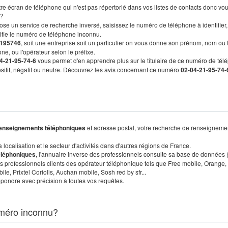
re écran de téléphone qui n'est pas répertorié dans vos listes de contacts donc vo
?
ose un service de recherche inversé, saisissez le numéro de téléphone à identifier,
tifie le numéro de téléphone inconnu.
195746
, soit une entreprise soit un particulier on vous donne son prénom, nom ou 
ne, ou l'opérateur selon le préfixe.
4-21-95-74-6
vous permet d'en apprendre plus sur le titulaire de ce numéro de tél
positif, négatif ou neutre. Découvrez les avis concernant ce numéro
02-04-21-95-74-
enseignements téléphoniques
et adresse postal, votre recherche de renseigneme
localisation et le secteur d'activités dans d'autres régions de France.
éléphoniques
, l'annuaire inverse des professionnels consulte sa base de données
s professionnels clients des opérateur téléphonique tels que Free mobile, Orange,
, Prixtel Coriolis, Auchan mobile, Sosh red by sfr...
pondre avec précision à toutes vos requêtes.
méro inconnu?