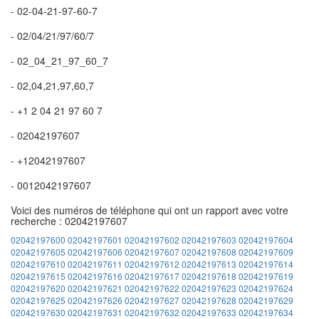
- 02-04-21-97-60-7
- 02/04/21/97/60/7
- 02_04_21_97_60_7
- 02,04,21,97,60,7
- +1 2 04 21 97 60 7
- 02042197607
- +12042197607
- 0012042197607
Voici des numéros de téléphone qui ont un rapport avec votre
recherche : 02042197607
02042197600
02042197601
02042197602
02042197603
02042197604
02042197605
02042197606
02042197607
02042197608
02042197609
02042197610
02042197611
02042197612
02042197613
02042197614
02042197615
02042197616
02042197617
02042197618
02042197619
02042197620
02042197621
02042197622
02042197623
02042197624
02042197625
02042197626
02042197627
02042197628
02042197629
02042197630
02042197631
02042197632
02042197633
02042197634