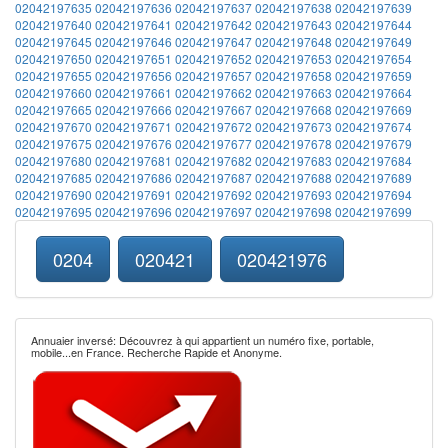
02042197635
02042197636
02042197637
02042197638
02042197639
02042197640
02042197641
02042197642
02042197643
02042197644
02042197645
02042197646
02042197647
02042197648
02042197649
02042197650
02042197651
02042197652
02042197653
02042197654
02042197655
02042197656
02042197657
02042197658
02042197659
02042197660
02042197661
02042197662
02042197663
02042197664
02042197665
02042197666
02042197667
02042197668
02042197669
02042197670
02042197671
02042197672
02042197673
02042197674
02042197675
02042197676
02042197677
02042197678
02042197679
02042197680
02042197681
02042197682
02042197683
02042197684
02042197685
02042197686
02042197687
02042197688
02042197689
02042197690
02042197691
02042197692
02042197693
02042197694
02042197695
02042197696
02042197697
02042197698
02042197699
0204
020421
020421976
Annuaier inversé: Découvrez à qui appartient un numéro fixe, portable,
mobile...en France. Recherche Rapide et Anonyme.