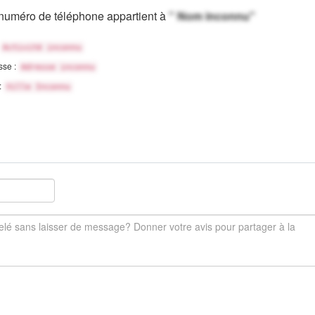
numéro de téléphone appartient à
" Nom inconnu"
Activité inconnu
sse :
Adresse inconnu
 :
Ville Inconnu