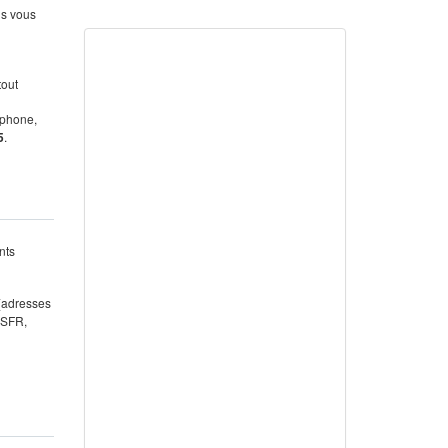
us vous
tout
éphone,
5
.
nts
 (adresses
 SFR,