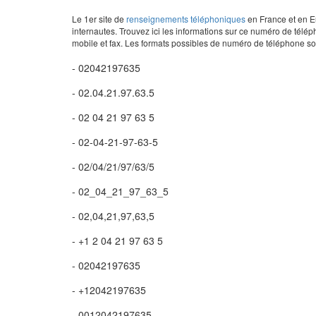
Le 1er site de
renseignements téléphoniques
en France et en Eu
internautes. Trouvez ici les informations sur ce numéro de télép
mobile et fax. Les formats possibles de numéro de téléphone son
- 02042197635
- 02.04.21.97.63.5
- 02 04 21 97 63 5
- 02-04-21-97-63-5
- 02/04/21/97/63/5
- 02_04_21_97_63_5
- 02,04,21,97,63,5
- +1 2 04 21 97 63 5
- 02042197635
- +12042197635
- 0012042197635