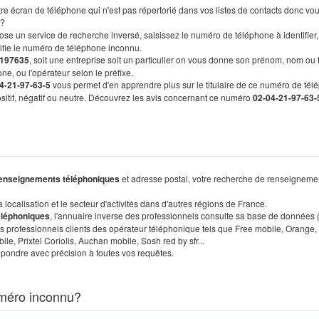
re écran de téléphone qui n'est pas répertorié dans vos listes de contacts donc vo
?
ose un service de recherche inversé, saisissez le numéro de téléphone à identifier,
tifie le numéro de téléphone inconnu.
197635
, soit une entreprise soit un particulier on vous donne son prénom, nom ou 
ne, ou l'opérateur selon le préfixe.
4-21-97-63-5
vous permet d'en apprendre plus sur le titulaire de ce numéro de tél
positif, négatif ou neutre. Découvrez les avis concernant ce numéro
02-04-21-97-63-
enseignements téléphoniques
et adresse postal, votre recherche de renseigneme
localisation et le secteur d'activités dans d'autres régions de France.
éléphoniques
, l'annuaire inverse des professionnels consulte sa base de données
s professionnels clients des opérateur téléphonique tels que Free mobile, Orange,
, Prixtel Coriolis, Auchan mobile, Sosh red by sfr...
pondre avec précision à toutes vos requêtes.
méro inconnu?