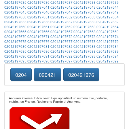
02042197635
02042197636
02042197637
02042197638
02042197639
02042197640
02042197641
02042197642
02042197643
02042197644
02042197645
02042197646
02042197647
02042197648
02042197649
02042197650
02042197651
02042197652
02042197653
02042197654
02042197655
02042197656
02042197657
02042197658
02042197659
02042197660
02042197661
02042197662
02042197663
02042197664
02042197665
02042197666
02042197667
02042197668
02042197669
02042197670
02042197671
02042197672
02042197673
02042197674
02042197675
02042197676
02042197677
02042197678
02042197679
02042197680
02042197681
02042197682
02042197683
02042197684
02042197685
02042197686
02042197687
02042197688
02042197689
02042197690
02042197691
02042197692
02042197693
02042197694
02042197695
02042197696
02042197697
02042197698
02042197699
0204
020421
020421976
Annuaier inversé: Découvrez à qui appartient un numéro fixe, portable,
mobile...en France. Recherche Rapide et Anonyme.