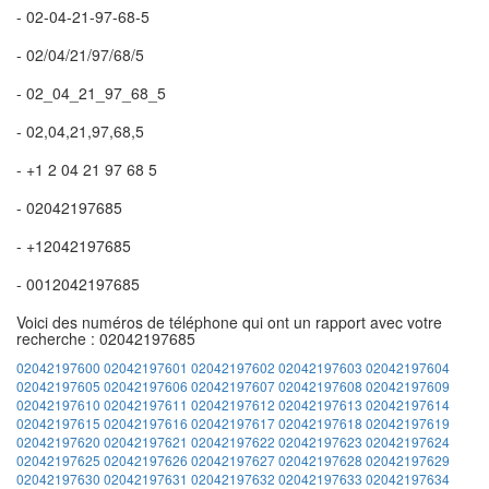
- 02-04-21-97-68-5
- 02/04/21/97/68/5
- 02_04_21_97_68_5
- 02,04,21,97,68,5
- +1 2 04 21 97 68 5
- 02042197685
- +12042197685
- 0012042197685
Voici des numéros de téléphone qui ont un rapport avec votre
recherche : 02042197685
02042197600
02042197601
02042197602
02042197603
02042197604
02042197605
02042197606
02042197607
02042197608
02042197609
02042197610
02042197611
02042197612
02042197613
02042197614
02042197615
02042197616
02042197617
02042197618
02042197619
02042197620
02042197621
02042197622
02042197623
02042197624
02042197625
02042197626
02042197627
02042197628
02042197629
02042197630
02042197631
02042197632
02042197633
02042197634