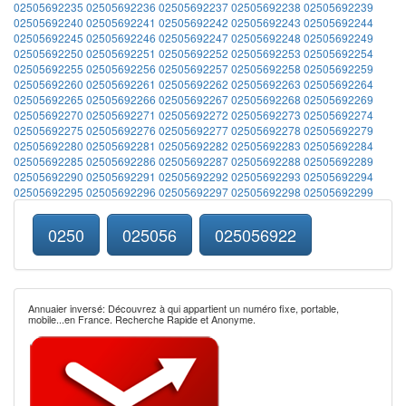
02505692235
02505692236
02505692237
02505692238
02505692239
02505692240
02505692241
02505692242
02505692243
02505692244
02505692245
02505692246
02505692247
02505692248
02505692249
02505692250
02505692251
02505692252
02505692253
02505692254
02505692255
02505692256
02505692257
02505692258
02505692259
02505692260
02505692261
02505692262
02505692263
02505692264
02505692265
02505692266
02505692267
02505692268
02505692269
02505692270
02505692271
02505692272
02505692273
02505692274
02505692275
02505692276
02505692277
02505692278
02505692279
02505692280
02505692281
02505692282
02505692283
02505692284
02505692285
02505692286
02505692287
02505692288
02505692289
02505692290
02505692291
02505692292
02505692293
02505692294
02505692295
02505692296
02505692297
02505692298
02505692299
0250
025056
025056922
Annuaier inversé: Découvrez à qui appartient un numéro fixe, portable,
mobile...en France. Recherche Rapide et Anonyme.