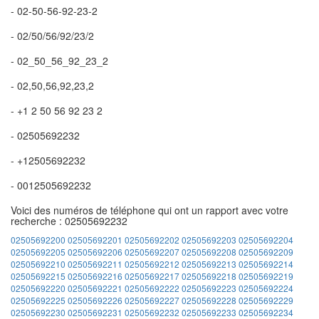
- 02-50-56-92-23-2
- 02/50/56/92/23/2
- 02_50_56_92_23_2
- 02,50,56,92,23,2
- +1 2 50 56 92 23 2
- 02505692232
- +12505692232
- 0012505692232
Voici des numéros de téléphone qui ont un rapport avec votre
recherche : 02505692232
02505692200
02505692201
02505692202
02505692203
02505692204
02505692205
02505692206
02505692207
02505692208
02505692209
02505692210
02505692211
02505692212
02505692213
02505692214
02505692215
02505692216
02505692217
02505692218
02505692219
02505692220
02505692221
02505692222
02505692223
02505692224
02505692225
02505692226
02505692227
02505692228
02505692229
02505692230
02505692231
02505692232
02505692233
02505692234