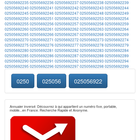
02505692235
02505692236
02505692237
02505692238
02505692239
02505692240
02505692241
02505692242
02505692243
02505692244
02505692245
02505692246
02505692247
02505692248
02505692249
02505692250
02505692251
02505692252
02505692253
02505692254
02505692255
02505692256
02505692257
02505692258
02505692259
02505692260
02505692261
02505692262
02505692263
02505692264
02505692265
02505692266
02505692267
02505692268
02505692269
02505692270
02505692271
02505692272
02505692273
02505692274
02505692275
02505692276
02505692277
02505692278
02505692279
02505692280
02505692281
02505692282
02505692283
02505692284
02505692285
02505692286
02505692287
02505692288
02505692289
02505692290
02505692291
02505692292
02505692293
02505692294
02505692295
02505692296
02505692297
02505692298
02505692299
0250
025056
025056922
Annuaier inversé: Découvrez à qui appartient un numéro fixe, portable,
mobile...en France. Recherche Rapide et Anonyme.