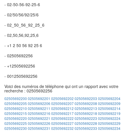
- 02-50-56-92-25-6
- 02/50/56/92/25/6
- 02_50_56_92_25_6
- 02,50,56,92,25,6
- +1 2 50 56 92 25 6
- 02505692256
- +12505692256
- 0012505692256
Voici des numéros de téléphone qui ont un rapport avec votre
recherche : 02505692256
02505692200
02505692201
02505692202
02505692203
02505692204
02505692205
02505692206
02505692207
02505692208
02505692209
02505692210
02505692211
02505692212
02505692213
02505692214
02505692215
02505692216
02505692217
02505692218
02505692219
02505692220
02505692221
02505692222
02505692223
02505692224
02505692225
02505692226
02505692227
02505692228
02505692229
02505692230
02505692231
02505692232
02505692233
02505692234