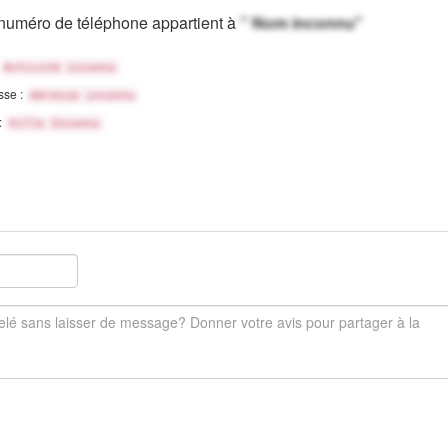
numéro de téléphone appartient à
" Nom inconnu"
Activité inconnu
sse :
Adresse inconnu
 :
Ville Inconnu