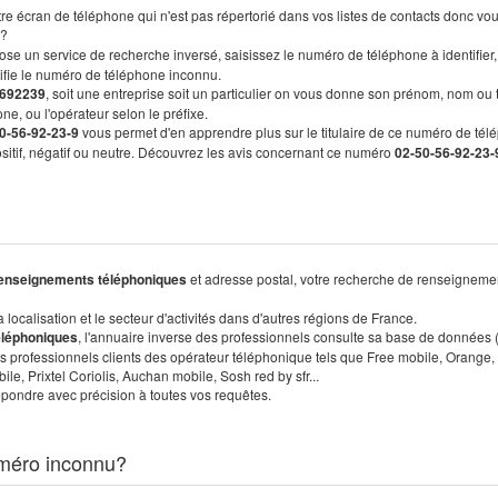
re écran de téléphone qui n'est pas répertorié dans vos listes de contacts donc vo
?
ose un service de recherche inversé, saisissez le numéro de téléphone à identifier,
tifie le numéro de téléphone inconnu.
692239
, soit une entreprise soit un particulier on vous donne son prénom, nom ou 
ne, ou l'opérateur selon le préfixe.
0-56-92-23-9
vous permet d'en apprendre plus sur le titulaire de ce numéro de tél
positif, négatif ou neutre. Découvrez les avis concernant ce numéro
02-50-56-92-23-
enseignements téléphoniques
et adresse postal, votre recherche de renseigneme
localisation et le secteur d'activités dans d'autres régions de France.
éléphoniques
, l'annuaire inverse des professionnels consulte sa base de données
s professionnels clients des opérateur téléphonique tels que Free mobile, Orange,
, Prixtel Coriolis, Auchan mobile, Sosh red by sfr...
pondre avec précision à toutes vos requêtes.
méro inconnu?