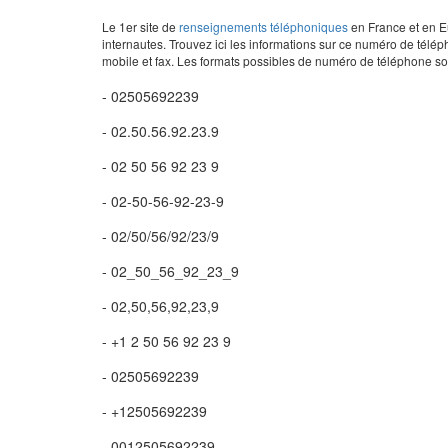
Le 1er site de
renseignements téléphoniques
en France et en Eu
internautes. Trouvez ici les informations sur ce numéro de télép
mobile et fax. Les formats possibles de numéro de téléphone son
- 02505692239
- 02.50.56.92.23.9
- 02 50 56 92 23 9
- 02-50-56-92-23-9
- 02/50/56/92/23/9
- 02_50_56_92_23_9
- 02,50,56,92,23,9
- +1 2 50 56 92 23 9
- 02505692239
- +12505692239
- 0012505692239