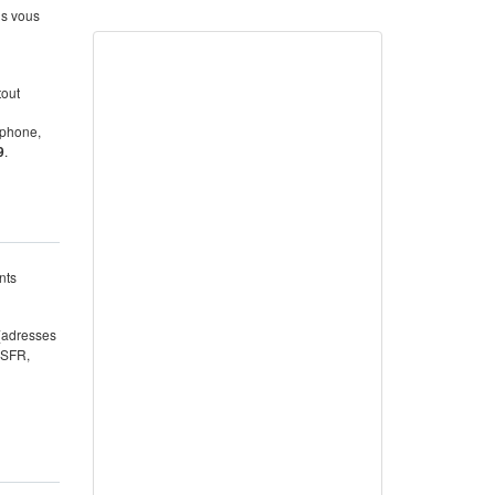
us vous
tout
éphone,
9
.
nts
 (adresses
 SFR,