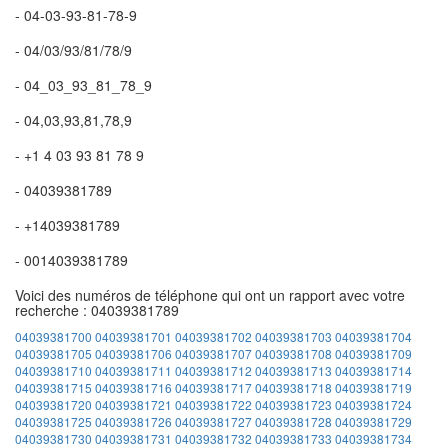
- 04-03-93-81-78-9
- 04/03/93/81/78/9
- 04_03_93_81_78_9
- 04,03,93,81,78,9
- +1 4 03 93 81 78 9
- 04039381789
- +14039381789
- 0014039381789
Voici des numéros de téléphone qui ont un rapport avec votre
recherche : 04039381789
04039381700
04039381701
04039381702
04039381703
04039381704
04039381705
04039381706
04039381707
04039381708
04039381709
04039381710
04039381711
04039381712
04039381713
04039381714
04039381715
04039381716
04039381717
04039381718
04039381719
04039381720
04039381721
04039381722
04039381723
04039381724
04039381725
04039381726
04039381727
04039381728
04039381729
04039381730
04039381731
04039381732
04039381733
04039381734