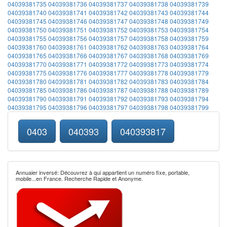
04039381735
04039381736
04039381737
04039381738
04039381739
04039381740
04039381741
04039381742
04039381743
04039381744
04039381745
04039381746
04039381747
04039381748
04039381749
04039381750
04039381751
04039381752
04039381753
04039381754
04039381755
04039381756
04039381757
04039381758
04039381759
04039381760
04039381761
04039381762
04039381763
04039381764
04039381765
04039381766
04039381767
04039381768
04039381769
04039381770
04039381771
04039381772
04039381773
04039381774
04039381775
04039381776
04039381777
04039381778
04039381779
04039381780
04039381781
04039381782
04039381783
04039381784
04039381785
04039381786
04039381787
04039381788
04039381789
04039381790
04039381791
04039381792
04039381793
04039381794
04039381795
04039381796
04039381797
04039381798
04039381799
0403
040393
040393817
Annuaier inversé: Découvrez à qui appartient un numéro fixe, portable,
mobile...en France. Recherche Rapide et Anonyme.