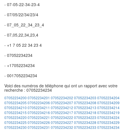
- 07-05-22-34-23-4
- 07/05/22/34/23/4
- 07_05_22_34_23_4
- 07,05,22,34,23,4
- +1 7 05 22 34 23 4
- 07052234234
- +17052234234
- 0017052234234
Voici des numéros de téléphone qui ont un rapport avec votre
recherche : 07052234234
07052234200
07052234201
07052234202
07052234203
07052234204
07052234205
07052234206
07052234207
07052234208
07052234209
07052234210
07052234211
07052234212
07052234213
07052234214
07052234215
07052234216
07052234217
07052234218
07052234219
07052234220
07052234221
07052234222
07052234223
07052234224
07052234225
07052234226
07052234227
07052234228
07052234229
07052234230
07052234231
07052234232
07052234233
07052234234