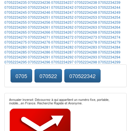
07052234235
07052234236
07052234237
07052234238
07052234239
07052234240
07052234241
07052234242
07052234243
07052234244
07052234245
07052234246
07052234247
07052234248
07052234249
07052234250
07052234251
07052234252
07052234253
07052234254
07052234255
07052234256
07052234257
07052234258
07052234259
07052234260
07052234261
07052234262
07052234263
07052234264
07052234265
07052234266
07052234267
07052234268
07052234269
07052234270
07052234271
07052234272
07052234273
07052234274
07052234275
07052234276
07052234277
07052234278
07052234279
07052234280
07052234281
07052234282
07052234283
07052234284
07052234285
07052234286
07052234287
07052234288
07052234289
07052234290
07052234291
07052234292
07052234293
07052234294
07052234295
07052234296
07052234297
07052234298
07052234299
0705
070522
070522342
Annuaier inversé: Découvrez à qui appartient un numéro fixe, portable,
mobile...en France. Recherche Rapide et Anonyme.