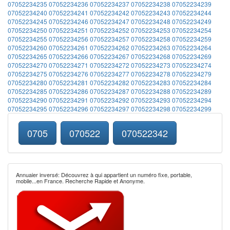
07052234235
07052234236
07052234237
07052234238
07052234239
07052234240
07052234241
07052234242
07052234243
07052234244
07052234245
07052234246
07052234247
07052234248
07052234249
07052234250
07052234251
07052234252
07052234253
07052234254
07052234255
07052234256
07052234257
07052234258
07052234259
07052234260
07052234261
07052234262
07052234263
07052234264
07052234265
07052234266
07052234267
07052234268
07052234269
07052234270
07052234271
07052234272
07052234273
07052234274
07052234275
07052234276
07052234277
07052234278
07052234279
07052234280
07052234281
07052234282
07052234283
07052234284
07052234285
07052234286
07052234287
07052234288
07052234289
07052234290
07052234291
07052234292
07052234293
07052234294
07052234295
07052234296
07052234297
07052234298
07052234299
0705
070522
070522342
Annuaier inversé: Découvrez à qui appartient un numéro fixe, portable,
mobile...en France. Recherche Rapide et Anonyme.