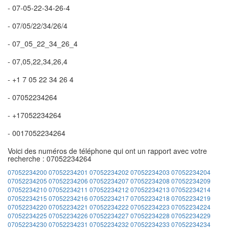
- 07-05-22-34-26-4
- 07/05/22/34/26/4
- 07_05_22_34_26_4
- 07,05,22,34,26,4
- +1 7 05 22 34 26 4
- 07052234264
- +17052234264
- 0017052234264
Voici des numéros de téléphone qui ont un rapport avec votre
recherche : 07052234264
07052234200
07052234201
07052234202
07052234203
07052234204
07052234205
07052234206
07052234207
07052234208
07052234209
07052234210
07052234211
07052234212
07052234213
07052234214
07052234215
07052234216
07052234217
07052234218
07052234219
07052234220
07052234221
07052234222
07052234223
07052234224
07052234225
07052234226
07052234227
07052234228
07052234229
07052234230
07052234231
07052234232
07052234233
07052234234