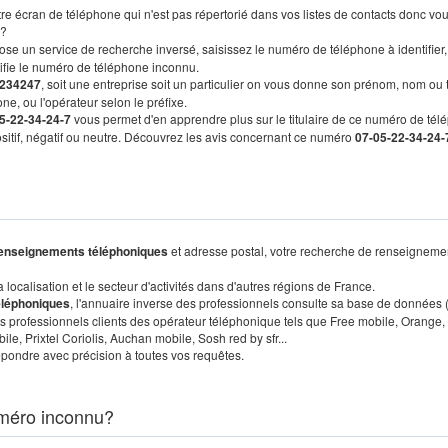
re écran de téléphone qui n'est pas répertorié dans vos listes de contacts donc vo
?
ose un service de recherche inversé, saisissez le numéro de téléphone à identifier,
tifie le numéro de téléphone inconnu.
234247
, soit une entreprise soit un particulier on vous donne son prénom, nom ou 
ne, ou l'opérateur selon le préfixe.
5-22-34-24-7
vous permet d'en apprendre plus sur le titulaire de ce numéro de tél
positif, négatif ou neutre. Découvrez les avis concernant ce numéro
07-05-22-34-24-
enseignements téléphoniques
et adresse postal, votre recherche de renseigneme
localisation et le secteur d'activités dans d'autres régions de France.
éléphoniques
, l'annuaire inverse des professionnels consulte sa base de données
s professionnels clients des opérateur téléphonique tels que Free mobile, Orange,
, Prixtel Coriolis, Auchan mobile, Sosh red by sfr...
pondre avec précision à toutes vos requêtes.
méro inconnu?