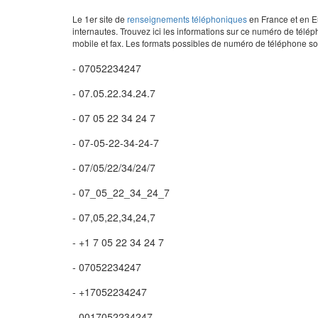
Le 1er site de
renseignements téléphoniques
en France et en Eu
internautes. Trouvez ici les informations sur ce numéro de télép
mobile et fax. Les formats possibles de numéro de téléphone son
- 07052234247
- 07.05.22.34.24.7
- 07 05 22 34 24 7
- 07-05-22-34-24-7
- 07/05/22/34/24/7
- 07_05_22_34_24_7
- 07,05,22,34,24,7
- +1 7 05 22 34 24 7
- 07052234247
- +17052234247
- 0017052234247