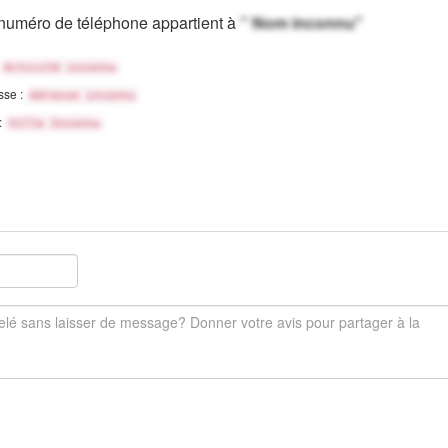
numéro de téléphone appartient à
" Nom inconnu"
Activité inconnu
sse :
Adresse inconnu
 :
Ville Inconnu