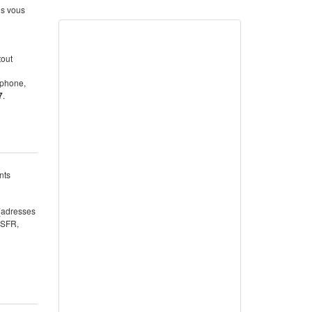
us vous
tout
éphone,
7
.
nts
 (adresses
 SFR,