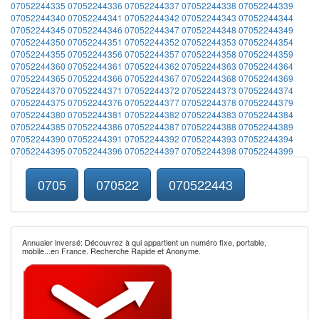
07052244335
07052244336
07052244337
07052244338
07052244339
07052244340
07052244341
07052244342
07052244343
07052244344
07052244345
07052244346
07052244347
07052244348
07052244349
07052244350
07052244351
07052244352
07052244353
07052244354
07052244355
07052244356
07052244357
07052244358
07052244359
07052244360
07052244361
07052244362
07052244363
07052244364
07052244365
07052244366
07052244367
07052244368
07052244369
07052244370
07052244371
07052244372
07052244373
07052244374
07052244375
07052244376
07052244377
07052244378
07052244379
07052244380
07052244381
07052244382
07052244383
07052244384
07052244385
07052244386
07052244387
07052244388
07052244389
07052244390
07052244391
07052244392
07052244393
07052244394
07052244395
07052244396
07052244397
07052244398
07052244399
0705
070522
070522443
Annuaier inversé: Découvrez à qui appartient un numéro fixe, portable,
mobile...en France. Recherche Rapide et Anonyme.