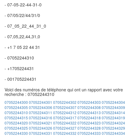
- 07-05-22-44-31-0
- 07/05/22/44/31/0
- 07_05_22_44_31_0
- 07,05,22,44,31,0
- +1 7 05 22 44 31
- 07052244310
- +1705224431
- 001705224431
Voici des numéros de téléphone qui ont un rapport avec votre
recherche : 07052244310
07052244300
07052244301
07052244302
07052244303
07052244304
07052244305
07052244306
07052244307
07052244308
07052244309
07052244310
07052244311
07052244312
07052244313
07052244314
07052244315
07052244316
07052244317
07052244318
07052244319
07052244320
07052244321
07052244322
07052244323
07052244324
07052244325
07052244326
07052244327
07052244328
07052244329
07052244330
07052244331
07052244332
07052244333
07052244334