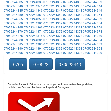
07052244335
07052244336
07052244337
07052244338
07052244339
07052244340
07052244341
07052244342
07052244343
07052244344
07052244345
07052244346
07052244347
07052244348
07052244349
07052244350
07052244351
07052244352
07052244353
07052244354
07052244355
07052244356
07052244357
07052244358
07052244359
07052244360
07052244361
07052244362
07052244363
07052244364
07052244365
07052244366
07052244367
07052244368
07052244369
07052244370
07052244371
07052244372
07052244373
07052244374
07052244375
07052244376
07052244377
07052244378
07052244379
07052244380
07052244381
07052244382
07052244383
07052244384
07052244385
07052244386
07052244387
07052244388
07052244389
07052244390
07052244391
07052244392
07052244393
07052244394
07052244395
07052244396
07052244397
07052244398
07052244399
0705
070522
070522443
Annuaier inversé: Découvrez à qui appartient un numéro fixe, portable,
mobile...en France. Recherche Rapide et Anonyme.