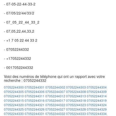
- 07-05-22-44-33-2
- 07/05/22/44/33/2
- 07_05_22_44_33_2
- 07,05,22,44,33,2
- +1 7 05 22 44 33 2
- 07052244332
- +17052244332
- 0017052244332
Voici des numéros de téléphone qui ont un rapport avec votre
recherche : 07052244332
07052244300
07052244301
07052244302
07052244303
07052244304
07052244305
07052244306
07052244307
07052244308
07052244309
07052244310
07052244311
07052244312
07052244313
07052244314
07052244315
07052244316
07052244317
07052244318
07052244319
07052244320
07052244321
07052244322
07052244323
07052244324
07052244325
07052244326
07052244327
07052244328
07052244329
07052244330
07052244331
07052244332
07052244333
07052244334