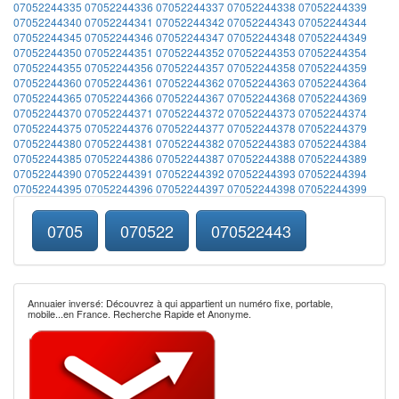
07052244335
07052244336
07052244337
07052244338
07052244339
07052244340
07052244341
07052244342
07052244343
07052244344
07052244345
07052244346
07052244347
07052244348
07052244349
07052244350
07052244351
07052244352
07052244353
07052244354
07052244355
07052244356
07052244357
07052244358
07052244359
07052244360
07052244361
07052244362
07052244363
07052244364
07052244365
07052244366
07052244367
07052244368
07052244369
07052244370
07052244371
07052244372
07052244373
07052244374
07052244375
07052244376
07052244377
07052244378
07052244379
07052244380
07052244381
07052244382
07052244383
07052244384
07052244385
07052244386
07052244387
07052244388
07052244389
07052244390
07052244391
07052244392
07052244393
07052244394
07052244395
07052244396
07052244397
07052244398
07052244399
0705
070522
070522443
Annuaier inversé: Découvrez à qui appartient un numéro fixe, portable,
mobile...en France. Recherche Rapide et Anonyme.