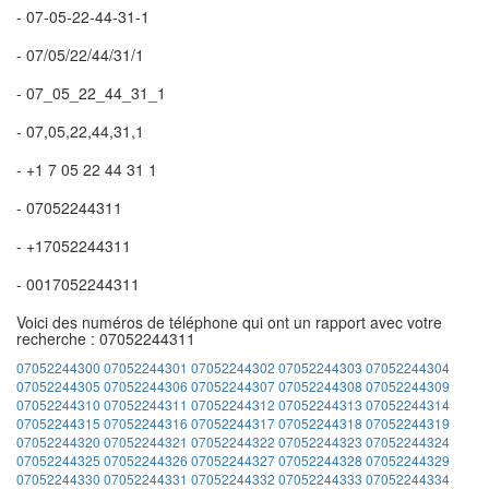
- 07-05-22-44-31-1
- 07/05/22/44/31/1
- 07_05_22_44_31_1
- 07,05,22,44,31,1
- +1 7 05 22 44 31 1
- 07052244311
- +17052244311
- 0017052244311
Voici des numéros de téléphone qui ont un rapport avec votre
recherche : 07052244311
07052244300
07052244301
07052244302
07052244303
07052244304
07052244305
07052244306
07052244307
07052244308
07052244309
07052244310
07052244311
07052244312
07052244313
07052244314
07052244315
07052244316
07052244317
07052244318
07052244319
07052244320
07052244321
07052244322
07052244323
07052244324
07052244325
07052244326
07052244327
07052244328
07052244329
07052244330
07052244331
07052244332
07052244333
07052244334