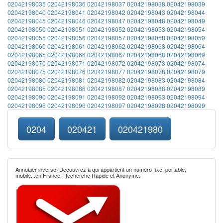
02042198035
02042198036
02042198037
02042198038
02042198039
02042198040
02042198041
02042198042
02042198043
02042198044
02042198045
02042198046
02042198047
02042198048
02042198049
02042198050
02042198051
02042198052
02042198053
02042198054
02042198055
02042198056
02042198057
02042198058
02042198059
02042198060
02042198061
02042198062
02042198063
02042198064
02042198065
02042198066
02042198067
02042198068
02042198069
02042198070
02042198071
02042198072
02042198073
02042198074
02042198075
02042198076
02042198077
02042198078
02042198079
02042198080
02042198081
02042198082
02042198083
02042198084
02042198085
02042198086
02042198087
02042198088
02042198089
02042198090
02042198091
02042198092
02042198093
02042198094
02042198095
02042198096
02042198097
02042198098
02042198099
0204
020421
020421980
Annuaier inversé: Découvrez à qui appartient un numéro fixe, portable,
mobile...en France. Recherche Rapide et Anonyme.