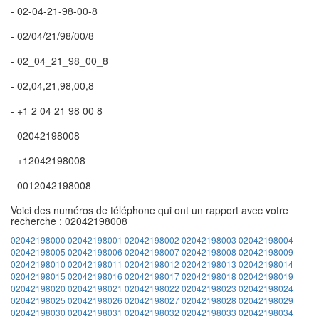
- 02-04-21-98-00-8
- 02/04/21/98/00/8
- 02_04_21_98_00_8
- 02,04,21,98,00,8
- +1 2 04 21 98 00 8
- 02042198008
- +12042198008
- 0012042198008
Voici des numéros de téléphone qui ont un rapport avec votre
recherche : 02042198008
02042198000
02042198001
02042198002
02042198003
02042198004
02042198005
02042198006
02042198007
02042198008
02042198009
02042198010
02042198011
02042198012
02042198013
02042198014
02042198015
02042198016
02042198017
02042198018
02042198019
02042198020
02042198021
02042198022
02042198023
02042198024
02042198025
02042198026
02042198027
02042198028
02042198029
02042198030
02042198031
02042198032
02042198033
02042198034